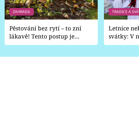
ZAHRADA
TRADICE A SVÁ
Pěstování bez rytí – to zní
Letnice ne
lákavě! Tento postup je
svátky: V n
vhodný jen pro některé
pondělí z
zahrady