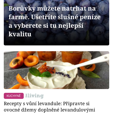
Sledujte prima+
Borůvky můžete natrhat na
farmě. Ušetříte slušné peníze
Přihlášení
a vyberete si tu nejlepší
kvalitu
Sledujte nás
KUCHYNĚ
Recepty s vůní levandule: Připravte si
ovocné džemy doplněné levandulovými