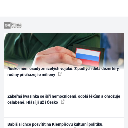
Rusko mění osudy zmizelých vojáků. Z padlých dělá dezertéry,
rodiny přicházejí o miliony
Zákeřná kvasinka se šíří nemocnicemi, odolá lékům a ohrožuje
oslabené. Hlásí ji už i Česko
Babiš si chce posvítit na Klempířovu kulturní politiku.