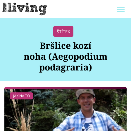
Trendy:
JAK UŠETŘIT
POKOJOVÉ KVĚTINY
ŠTÍTEK
BYDLENÍ SLAVNÝCH
ZAHRADA
Bršlice kozí
noha (Aegopodium
podagraria)
Témata
Bydlení
JAK NA TO
Zahrada
Design