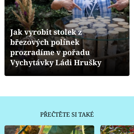
Sledujte prima+
Přihlášení
Jak vyrobit stolek z
březových polínek
Sledujte nás
prozradíme v pořadu
Vychytávky Ládi Hrušky
PŘEČTĚTE SI TAKÉ