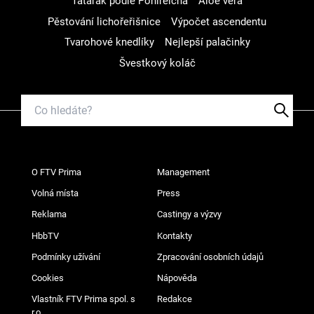
Tatarák podle Pohlreicha
Aloe vera
Pěstování lichořeřišnice
Výpočet ascendentu
Tvarohové knedlíky
Nejlepší palačinky
Švestkový koláč
O FTV Prima
Management
Volná místa
Press
Reklama
Castingy a výzvy
HbbTV
Kontakty
Podmínky užívání
Zpracování osobních údajů
Cookies
Nápověda
Vlastník FTV Prima spol. s
Redakce
r.o.