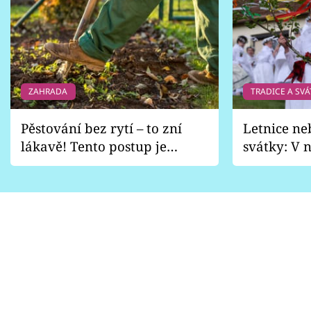
ZAHRADA
TRADICE A SVÁ
Pěstování bez rytí – to zní
Letnice ne
lákavě! Tento postup je
svátky: V n
vhodný jen pro některé
pondělí z
zahrady