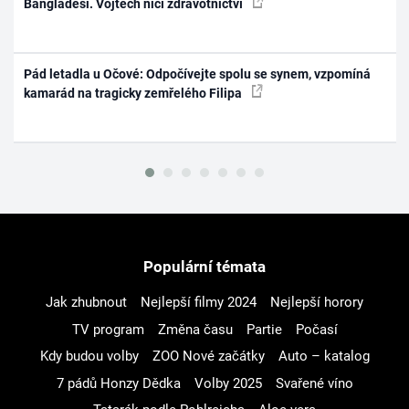
Bangladéši. Vojtěch ničí zdravotnictví
Pád letadla u Očové: Odpočívejte spolu se synem, vzpomíná
kamarád na tragicky zemřelého Filipa
Populární témata
Jak zhubnout
Nejlepší filmy 2024
Nejlepší horory
TV program
Změna času
Partie
Počasí
Kdy budou volby
ZOO Nové začátky
Auto – katalog
7 pádů Honzy Dědka
Volby 2025
Svařené víno