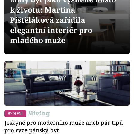
Sledujte prima+
k životu: Martina
Pištěláková zařídila
Přihlášení
elegantní interiér pro
mladého muže
Sledujte nás
BYDLENÍ
Jeskyně pro moderního muže aneb pár tipů
pro ryze pánský byt