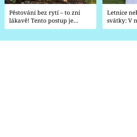
Pěstování bez rytí – to zní
Letnice ne
lákavě! Tento postup je
svátky: V n
vhodný jen pro některé
pondělí z
zahrady