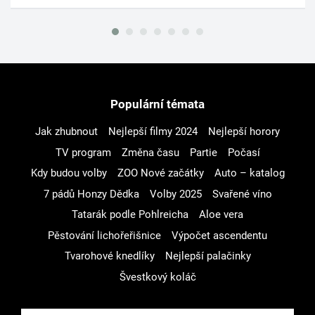
Populární témata
Jak zhubnout
Nejlepší filmy 2024
Nejlepší horory
TV program
Změna času
Partie
Počasí
Kdy budou volby
ZOO Nové začátky
Auto – katalog
7 pádů Honzy Dědka
Volby 2025
Svařené víno
Tatarák podle Pohlreicha
Aloe vera
Pěstování lichořeřišnice
Výpočet ascendentu
Tvarohové knedlíky
Nejlepší palačinky
Švestkový koláč