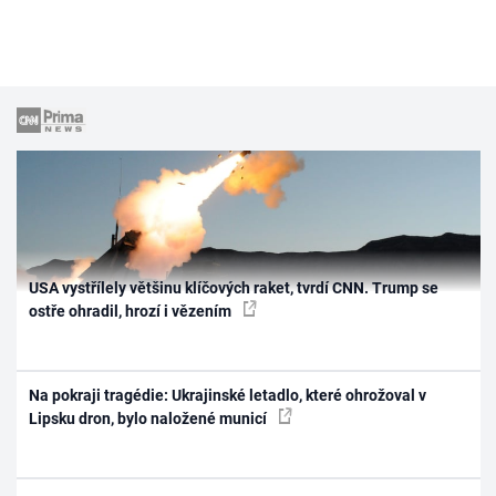
USA vystřílely většinu klíčových raket, tvrdí CNN. Trump se
ostře ohradil, hrozí i vězením
Na pokraji tragédie: Ukrajinské letadlo, které ohrožoval v
Lipsku dron, bylo naložené municí