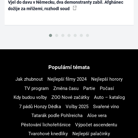
Vjel do davu v Německu, dva demonstranty zabil. Afghánec
dožije za mřížemi, rozhodl soud
Populární témata
Jak zhubnout
Nejlepší filmy 2024
Nejlepší horory
TV program
Změna času
Partie
Počasí
Kdy budou volby
ZOO Nové začátky
Auto – katalog
7 pádů Honzy Dědka
Volby 2025
Svařené víno
Tatarák podle Pohlreicha
Aloe vera
Pěstování lichořeřišnice
Výpočet ascendentu
Tvarohové knedlíky
Nejlepší palačinky