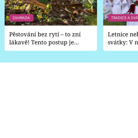
ZAHRADA
TRADICE A SVÁ
Pěstování bez rytí – to zní
Letnice ne
lákavě! Tento postup je
svátky: V n
vhodný jen pro některé
pondělí z
zahrady