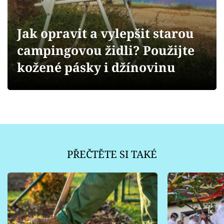
Sledujte prima+
Jak opravit a vylepšit starou
Přihlášení
campingovou židli? Použijte
kožené pásky i džínovinu
Sledujte nás
PŘEČTĚTE SI TAKÉ