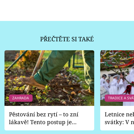
PŘEČTĚTE SI TAKÉ
ZAHRADA
TRADICE A SVÁ
Pěstování bez rytí – to zní
Letnice ne
lákavě! Tento postup je
svátky: V n
vhodný jen pro některé
pondělí z