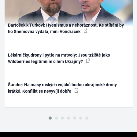
Bartošek k Turkovi: Hyenismus a nehoráznost. Ke stíhání by
ho Sněmovna vydala, míní Vondráček
Lékárničky, drony i pytle na mrtvoly: Jsou tržiště jako
Wildberries legitimním cílem Ukrajiny?
Šándor: Na masy ruských vojáků budou ukrajinské drony
krátké. Konflikt se nevyvíjí dobře