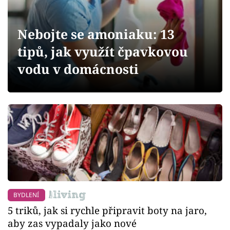
Sledujte prima+
Nebojte se amoniaku: 13
Přihlášení
tipů, jak využít čpavkovou
vodu v domácnosti
Sledujte nás
BYDLENÍ
5 triků, jak si rychle připravit boty na jaro,
aby zas vypadaly jako nové