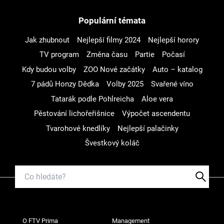
Populární témata
Jak zhubnout
Nejlepší filmy 2024
Nejlepší horory
TV program
Změna času
Partie
Počasí
Kdy budou volby
ZOO Nové začátky
Auto – katalog
7 pádů Honzy Dědka
Volby 2025
Svařené víno
Tatarák podle Pohlreicha
Aloe vera
Pěstování lichořeřišnice
Výpočet ascendentu
Tvarohové knedlíky
Nejlepší palačinky
Švestkový koláč
O FTV Prima
Management