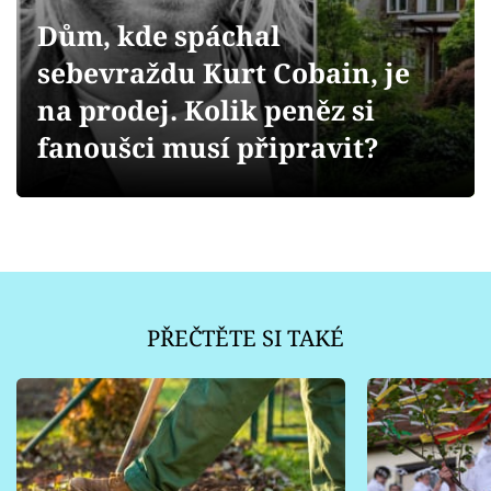
Sledujte prima+
Dům, kde spáchal
sebevraždu Kurt Cobain, je
Přihlášení
na prodej. Kolik peněz si
fanoušci musí připravit?
Sledujte nás
PŘEČTĚTE SI TAKÉ