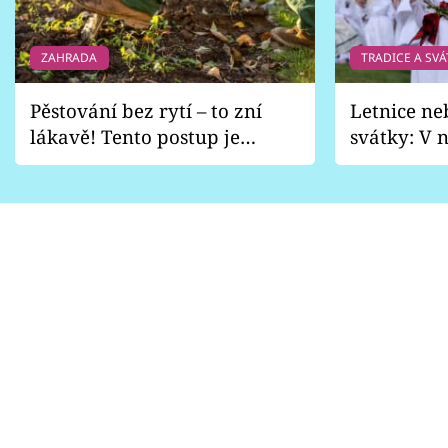
ZAHRADA
TRADICE A SVÁ
Pěstování bez rytí – to zní
Letnice ne
lákavě! Tento postup je
svátky: V n
vhodný jen pro některé
pondělí z
zahrady