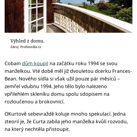
Výhled z domu.
Zdroj: Profimedia.cz
Cobain
dům koupil
na začátku roku 1994 se svou
manželkou. Vté době měl již dvouletou dcerku Frances-
Bean. Nového sídla si však užil pouze pár měsíců –
zemřel vdubnu 1994. Jeho tělo bylo nalezeno
vpřilehlém skleníku domu spolu sdopisem na
rozloučenou a brokovnicí.
OKurtově sebevraždě koluje mnoho spekulací. Jedna
zteorií je, že Curta zabila jeho manželka kvůli rozvodu,
na který nechtěla přistoupit.