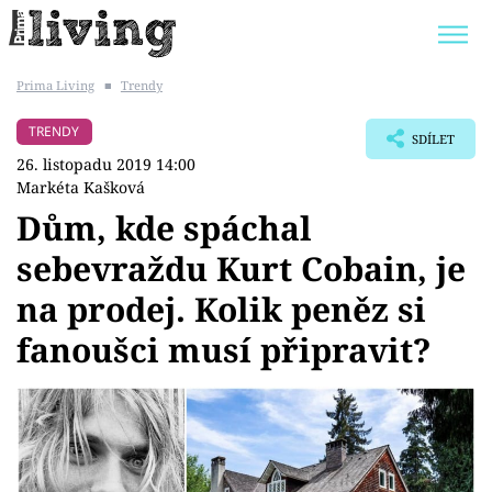
Prima Living
■
Trendy
Trendy:
JAK UŠETŘIT
POKOJOVÉ KVĚTINY
TRENDY
SDÍLET
BYDLENÍ SLAVNÝCH
ZAHRADA
26. listopadu 2019 14:00
Markéta Kašková
Dům, kde spáchal
sebevraždu Kurt Cobain, je
Témata
na prodej. Kolik peněz si
Bydlení
fanoušci musí připravit?
Zahrada
Design