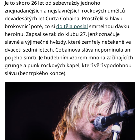
Je to skoro 26 let od sebevraždy jednoho
znejnadanějších a nejslavnějších rockových umělců
devadesátých let Curta Cobaina. Prostřelil si hlavu
brokovnicí poté, co si
do těla poslal
smrtelnou dávku
heroinu. Zapsal se tak do klubu 27, jenž označuje
slavné a výjimečné hvězdy, které zemřely nečekaně ve
dvaceti sedmi letech. Cobainova sláva nepominula ani
po jeho smrti. Je hudebním vzorem mnoha začínajících
grunge a punk rockových kapel, kteří věří vpodobnou
slávu (bez trpkého konce).