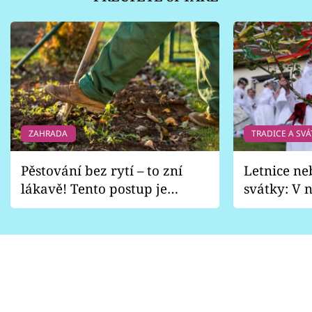
ZAHRADA
TRADICE A SVÁ
Pěstování bez rytí – to zní
Letnice ne
lákavě! Tento postup je
svátky: V n
vhodný jen pro některé
pondělí z
zahrady