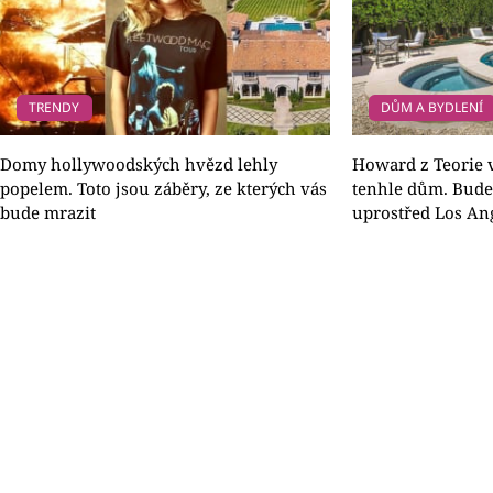
TRENDY
DŮM A BYDLENÍ
Domy hollywoodských hvězd lehly
Howard z Teorie v
popelem. Toto jsou záběry, ze kterých vás
tenhle dům. Bude 
bude mrazit
uprostřed Los An