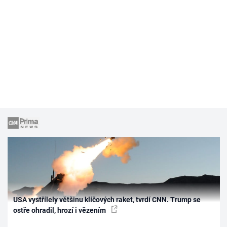
USA vystřílely většinu klíčových raket, tvrdí CNN. Trump se
ostře ohradil, hrozí i vězením