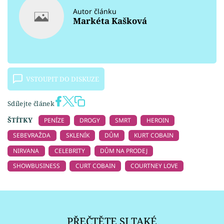
Autor článku
Markéta Kašková
VSTOUPIT DO DISKUZE
Sdílejte článek
ŠTÍTKY
PENÍZE
DROGY
SMRT
HEROIN
SEBEVRAŽDA
SKLENÍK
DŮM
KURT COBAIN
NIRVANA
CELEBRITY
DŮM NA PRODEJ
SHOWBUSINESS
CURT COBAIN
COURTNEY LOVE
PŘEČTĚTE SI TAKÉ