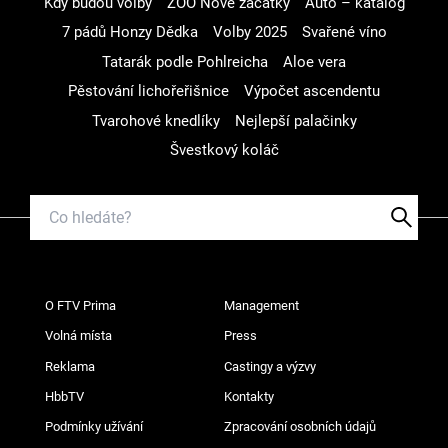
Kdy budou volby
ZOO Nové začátky
Auto – katalog
7 pádů Honzy Dědka
Volby 2025
Svařené víno
Tatarák podle Pohlreicha
Aloe vera
Pěstování lichořeřišnice
Výpočet ascendentu
Tvarohové knedlíky
Nejlepší palačinky
Švestkový koláč
O FTV Prima
Management
Volná místa
Press
Reklama
Castingy a výzvy
HbbTV
Kontakty
Podmínky užívání
Zpracování osobních údajů