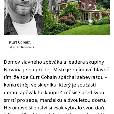
Sledujte prima+
Přihlášení
Sledujte nás
Kurt Cobain
Zdroj: Profimedia.cz
Domov slavného zpěváka a leadera skupiny
Nirvana je na prodej. Místo je zajímavé hlavně
tím, že zde Curt Cobain spáchal sebevraždu –
konkrétněji ve skleníku, který je součástí
domu. Zpěvák ho koupil 4 měsíce před svou
smrtí pro sebe, manželku a dvouletou dceru.
Heroinové šílenství si však vybralo svou daň.