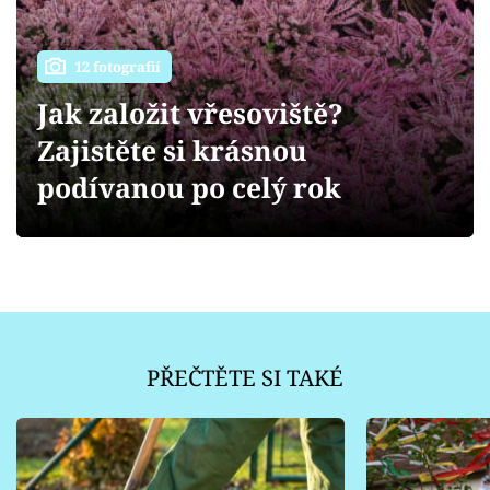
Sledujte prima+
Přihlášení
12 fotografií
Jak založit vřesoviště?
Zajistěte si krásnou
Sledujte nás
podívanou po celý rok
PŘEČTĚTE SI TAKÉ