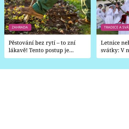
ZAHRADA
TRADICE A SVÁ
Pěstování bez rytí – to zní
Letnice ne
lákavě! Tento postup je
svátky: V n
vhodný jen pro některé
pondělí z
zahrady