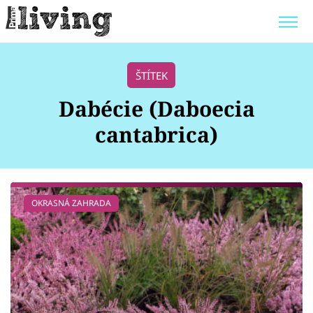
Trendy:
JAK UŠETŘIT
POKOJOVÉ KVĚTINY
ŠTÍTEK
BYDLENÍ SLAVNÝCH
ZAHRADA
Dabécie (Daboecia
cantabrica)
Témata
OKRASNÁ ZAHRADA
Bydlení
Zahrada
Design