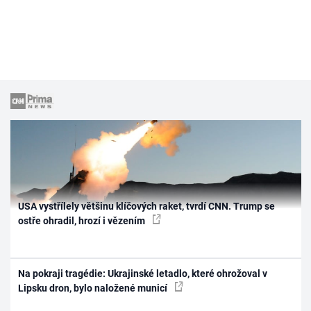
USA vystřílely většinu klíčových raket, tvrdí CNN. Trump se
ostře ohradil, hrozí i vězením
Na pokraji tragédie: Ukrajinské letadlo, které ohrožoval v
Lipsku dron, bylo naložené municí