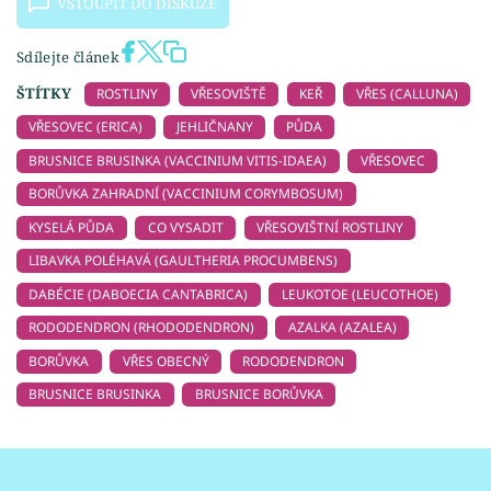
VSTOUPIT DO DISKUZE
Sdílejte článek
ŠTÍTKY
ROSTLINY
VŘESOVIŠTĚ
KEŘ
VŘES (CALLUNA)
VŘESOVEC (ERICA)
JEHLIČNANY
PŮDA
BRUSNICE BRUSINKA (VACCINIUM VITIS-IDAEA)
VŘESOVEC
BORŮVKA ZAHRADNÍ (VACCINIUM CORYMBOSUM)
KYSELÁ PŮDA
CO VYSADIT
VŘESOVIŠTNÍ ROSTLINY
LIBAVKA POLÉHAVÁ (GAULTHERIA PROCUMBENS)
DABÉCIE (DABOECIA CANTABRICA)
LEUKOTOE (LEUCOTHOE)
RODODENDRON (RHODODENDRON)
AZALKA (AZALEA)
BORŮVKA
VŘES OBECNÝ
RODODENDRON
BRUSNICE BRUSINKA
BRUSNICE BORŮVKA