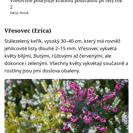
Vřesoviště poskytuje krásnou podívanou po celý rok
2
Zdroj: iStock
Vřesovec (Erica)
Stálezelený keřík, vysoký 30–40 cm, který má rovněž
jehlicovité listy dlouhé 2–15 mm. Vřesovec vykvétá
květy bílými, žlutými, růžovými až červenými, ale
dokonce i zelenými. Všechny květy vykvétají současně a
rostliny jsou jimi doslova obaleny.