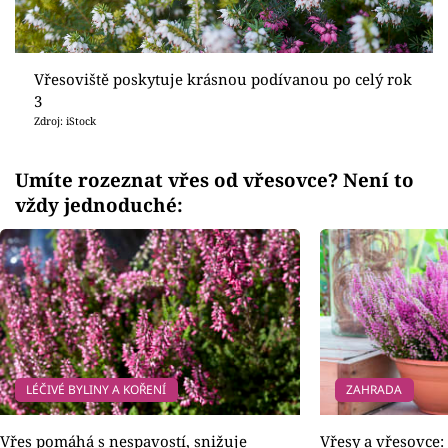
Vřesoviště poskytuje krásnou podívanou po celý rok
3
Zdroj: iStock
Umíte rozeznat vřes od vřesovce? Není to
vždy jednoduché:
LÉČIVÉ BYLINY A KOŘENÍ
ZAHRADA
Vřes pomáhá s nespavostí, snižuje
Vřesy a vřesovce: 