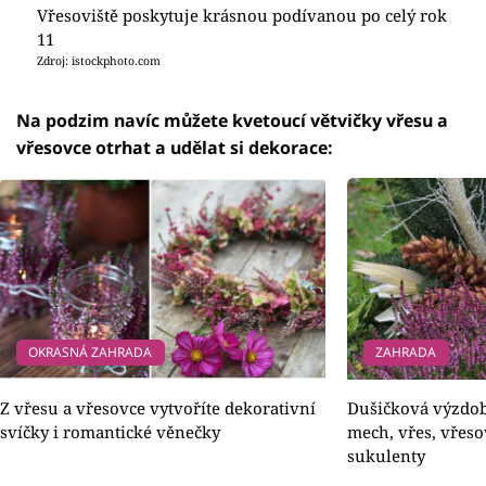
Vřesoviště poskytuje krásnou podívanou po celý rok
11
Zdroj: istockphoto.com
Na podzim navíc můžete kvetoucí větvičky vřesu a
vřesovce otrhat a udělat si dekorace:
OKRASNÁ ZAHRADA
ZAHRADA
Z vřesu a vřesovce vytvoříte dekorativní
Dušičková výzdob
svíčky i romantické věnečky
mech, vřes, vřeso
sukulenty