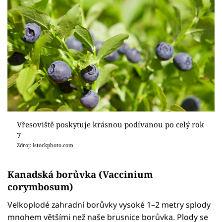
Vřesoviště poskytuje krásnou podívanou po celý rok
7
Zdroj: istockphoto.com
Kanadská borůvka (Vaccinium
corymbosum)
Velkoplodé zahradní borůvky vysoké 1–2 metry splody
mnohem většími než naše brusnice borůvka. Plody se