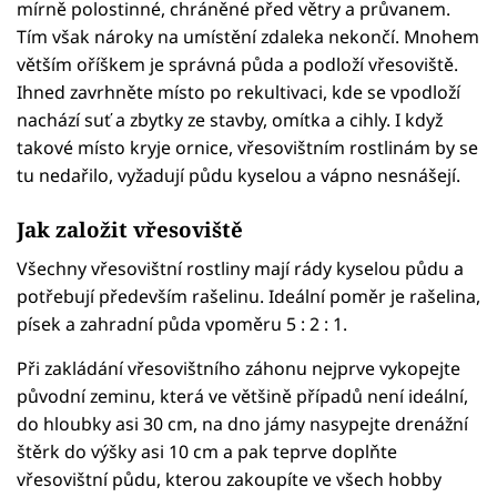
mírně polostinné, chráněné před větry a průvanem.
Tím však nároky na umístění zdaleka nekončí. Mnohem
větším oříškem je správná půda a podloží vřesoviště.
Ihned zavrhněte místo po rekultivaci, kde se vpodloží
nachází suť a zbytky ze stavby, omítka a cihly. I když
takové místo kryje ornice, vřesovištním rostlinám by se
tu nedařilo, vyžadují půdu kyselou a vápno nesnášejí.
Jak založit vřesoviště
Všechny vřesovištní rostliny mají rády kyselou půdu a
potřebují především rašelinu. Ideální poměr je rašelina,
písek a zahradní půda vpoměru 5 : 2 : 1.
Při zakládání vřesovištního záhonu nejprve vykopejte
původní zeminu, která ve většině případů není ideální,
do hloubky asi 30 cm, na dno jámy nasypejte drenážní
štěrk do výšky asi 10 cm a pak teprve doplňte
vřesovištní půdu, kterou zakoupíte ve všech hobby