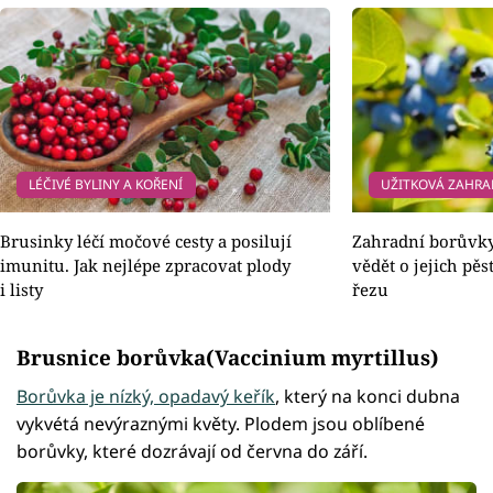
LÉČIVÉ BYLINY A KOŘENÍ
UŽITKOVÁ ZAHR
Brusinky léčí močové cesty a posilují
Zahradní borůvky:
imunitu. Jak nejlépe zpracovat plody
vědět o jejich pěs
i listy
řezu
Brusnice borůvka(Vaccinium myrtillus)
Borůvka je nízký, opadavý keřík
, který na konci dubna
vykvétá nevýraznými květy. Plodem jsou oblíbené
borůvky, které dozrávají od června do září.