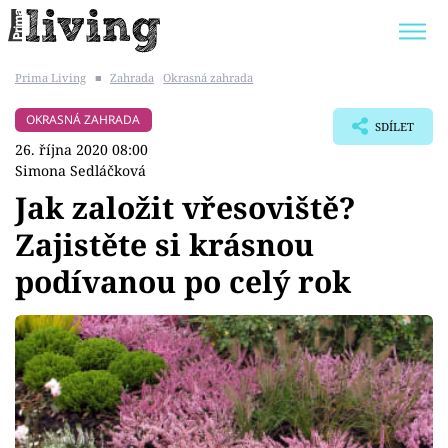
Prima Living
■
Zahrada
Okrasná zahrada
Trendy:
JAK UŠETŘIT
POKOJOVÉ KVĚTINY
OKRASNÁ ZAHRADA
SDÍLET
BYDLENÍ SLAVNÝCH
ZAHRADA
26. října 2020 08:00
Simona Sedláčková
Jak založit vřesoviště?
Zajistěte si krásnou
Témata
podívanou po celý rok
Bydlení
Zahrada
Design