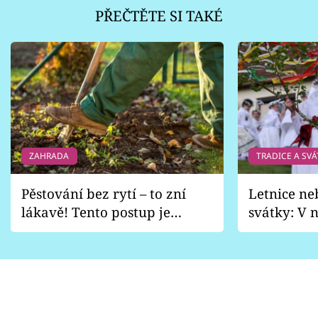
PŘEČTĚTE SI TAKÉ
ZAHRADA
TRADICE A SVÁ
Pěstování bez rytí – to zní
Letnice ne
lákavě! Tento postup je
svátky: V n
vhodný jen pro některé
pondělí z
zahrady