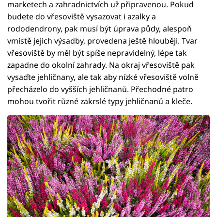
marketech a zahradnictvích už připravenou. Pokud
budete do vřesoviště vysazovat i azalky a
rododendrony, pak musí být úprava půdy, alespoň
vmístě jejich výsadby, provedena ještě hlouběji. Tvar
vřesoviště by měl být spíše nepravidelný, lépe tak
zapadne do okolní zahrady. Na okraj vřesoviště pak
vysaďte jehličnany, ale tak aby nízké vřesoviště volně
přecházelo do vyšších jehličnanů. Přechodné patro
mohou tvořit různé zakrslé typy jehličnanů a kleče.