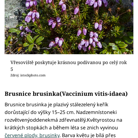
Vřesoviště poskytuje krásnou podívanou po celý rok
5
Zdroj: istockphoto.com
Brusnice brusinka(Vaccinium vitis-idaea)
Brusnice brusinka je plazivý stálezelený keřík
dorůstající do výšky 15–25 cm. Nadzemnístoneki
rozvětvenýoddenekmá zdřevnatělý.Květyrostou na
krátkých stopkách a během léta se znich vyvinou
červené plody, brusinky
. Barva květu je bílá přes