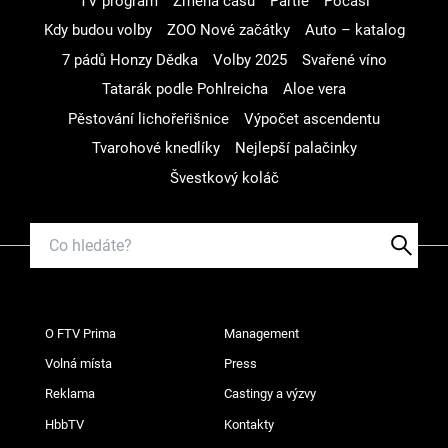
TV program
Změna času
Partie
Počasí
Kdy budou volby
ZOO Nové začátky
Auto – katalog
7 pádů Honzy Dědka
Volby 2025
Svařené víno
Tatarák podle Pohlreicha
Aloe vera
Pěstování lichořeřišnice
Výpočet ascendentu
Tvarohové knedlíky
Nejlepší palačinky
Švestkový koláč
O FTV Prima
Management
Volná místa
Press
Reklama
Castingy a výzvy
HbbTV
Kontakty