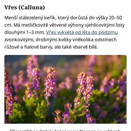
Vřes (Calluna)
Menší stálezelený keřík, který dorůstá do výšky 20–50
cm. Má metličkovitě větvené výhony sjehlicovitými listy
dlouhými 1–3 mm.
Vřes vykvétá od léta do podzimu
zvonkovitými, drobnými kvítky vněkolika odstínech
růžové a fialové barvy, ale také vbarvě bílé.