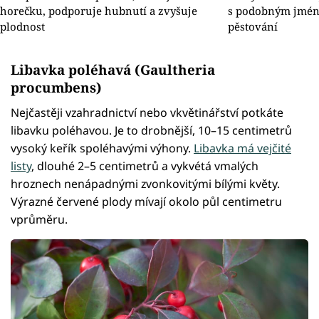
horečku, podporuje hubnutí a zvyšuje
s podobným jmén
plodnost
pěstování
Libavka poléhavá (Gaultheria
procumbens)
Nejčastěji vzahradnictví nebo vkvětinářství potkáte
libavku poléhavou. Je to drobnější, 10–15 centimetrů
vysoký keřík spoléhavými výhony.
Libavka má vejčité
listy
, dlouhé 2–5 centimetrů a vykvétá vmalých
hroznech nenápadnými zvonkovitými bílými květy.
Výrazné červené plody mívají okolo půl centimetru
vprůměru.