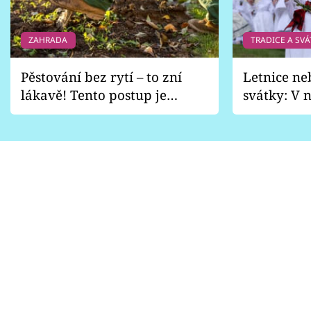
ZAHRADA
TRADICE A SVÁ
Pěstování bez rytí – to zní
Letnice ne
lákavě! Tento postup je
svátky: V n
vhodný jen pro některé
pondělí z
zahrady