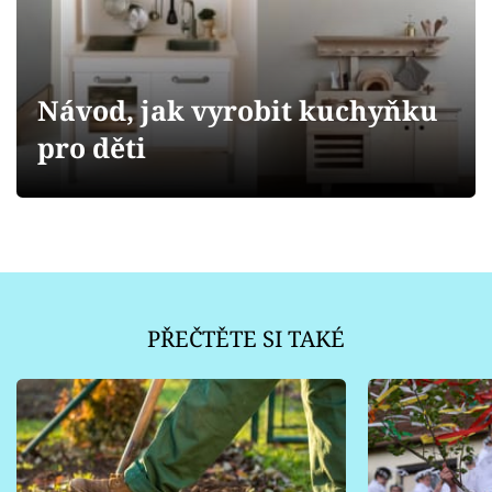
Sledujte prima+
Přihlášení
Návod, jak vyrobit kuchyňku
pro děti
Sledujte nás
PŘEČTĚTE SI TAKÉ