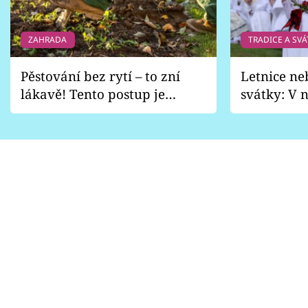
ZAHRADA
TRADICE A SVÁ
Pěstování bez rytí – to zní
Letnice ne
lákavě! Tento postup je
svátky: V n
vhodný jen pro některé
pondělí z
zahrady