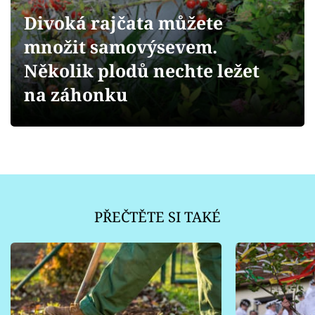
Sledujte prima+
Divoká rajčata můžete
množit samovýsevem.
Přihlášení
Několik plodů nechte ležet
na záhonku
Sledujte nás
PŘEČTĚTE SI TAKÉ