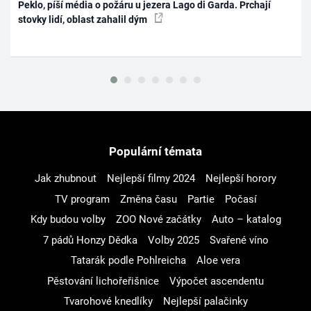
Peklo, píší média o požáru u jezera Lago di Garda. Prchají
stovky lidí, oblast zahalil dým
Populární témata
Jak zhubnout
Nejlepší filmy 2024
Nejlepší horory
TV program
Změna času
Partie
Počasí
Kdy budou volby
ZOO Nové začátky
Auto – katalog
7 pádů Honzy Dědka
Volby 2025
Svařené víno
Tatarák podle Pohlreicha
Aloe vera
Pěstování lichořeřišnice
Výpočet ascendentu
Tvarohové knedlíky
Nejlepší palačinky