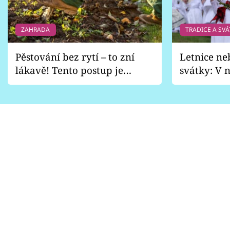
ZAHRADA
TRADICE A SVÁ
Pěstování bez rytí – to zní
Letnice ne
lákavě! Tento postup je
svátky: V n
vhodný jen pro některé
pondělí z
zahrady