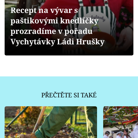
Sledujte prima+
Recept na vývar s
paštikovými knedlíčky
Přihlášení
prozradíme v pořadu
Vychytávky Ládi Hrušky
Sledujte nás
PŘEČTĚTE SI TAKÉ