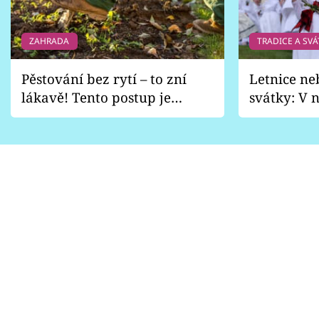
ZAHRADA
TRADICE A SVÁ
Pěstování bez rytí – to zní
Letnice ne
lákavě! Tento postup je
svátky: V n
vhodný jen pro některé
pondělí z
zahrady