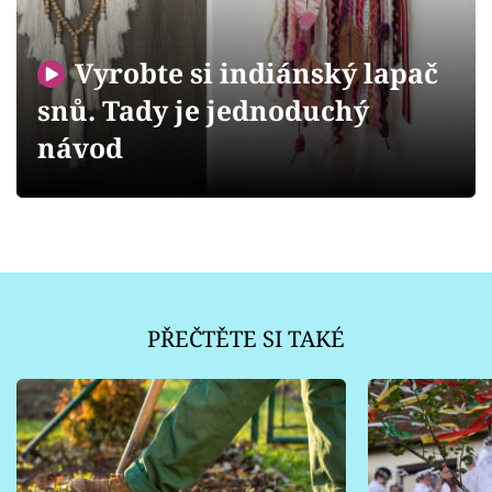
Sledujte prima+
Vyrobte si indiánský lapač
Přihlášení
snů. Tady je jednoduchý
návod
Sledujte nás
PŘEČTĚTE SI TAKÉ