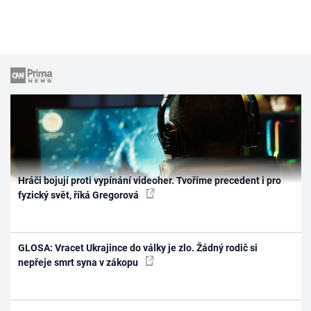
Hráči bojují proti vypínání videoher. Tvoříme precedent i pro
fyzický svět, říká Gregorová
GLOSA: Vracet Ukrajince do války je zlo. Žádný rodič si
nepřeje smrt syna v zákopu