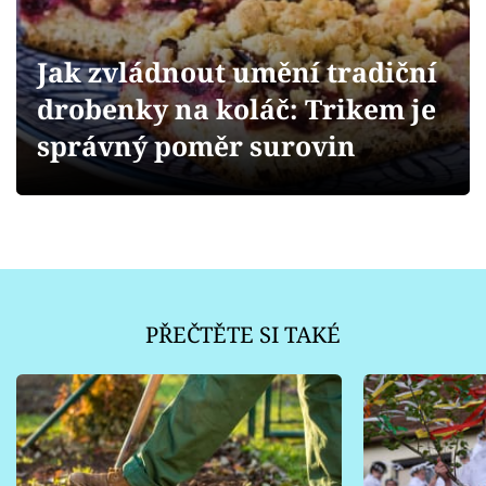
Sledujte prima+
Jak zvládnout umění tradiční
Přihlášení
drobenky na koláč: Trikem je
správný poměr surovin
Sledujte nás
PŘEČTĚTE SI TAKÉ