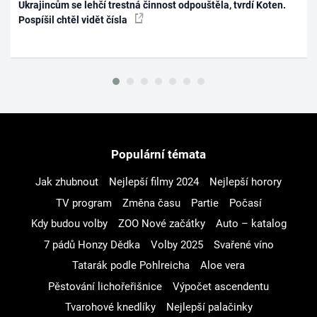
Ukrajincům se lehčí trestná činnost odpouštěla, tvrdí Koten.
Pospíšil chtěl vidět čísla
Populární témata
Jak zhubnout
Nejlepší filmy 2024
Nejlepší horory
TV program
Změna času
Partie
Počasí
Kdy budou volby
ZOO Nové začátky
Auto – katalog
7 pádů Honzy Dědka
Volby 2025
Svařené víno
Tatarák podle Pohlreicha
Aloe vera
Pěstování lichořeřišnice
Výpočet ascendentu
Tvarohové knedlíky
Nejlepší palačinky