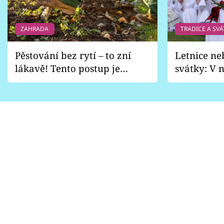
ZAHRADA
TRADICE A SVÁ
Pěstování bez rytí – to zní
Letnice ne
lákavě! Tento postup je
svátky: V n
vhodný jen pro některé
pondělí z
zahrady