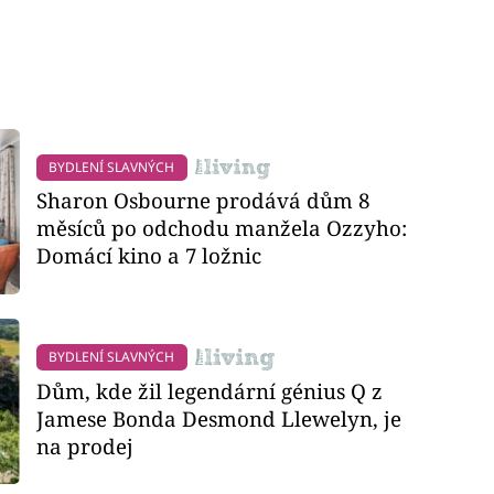
BYDLENÍ SLAVNÝCH
Sharon Osbourne prodává dům 8
měsíců po odchodu manžela Ozzyho:
Domácí kino a 7 ložnic
BYDLENÍ SLAVNÝCH
Dům, kde žil legendární génius Q z
Jamese Bonda Desmond Llewelyn, je
na prodej