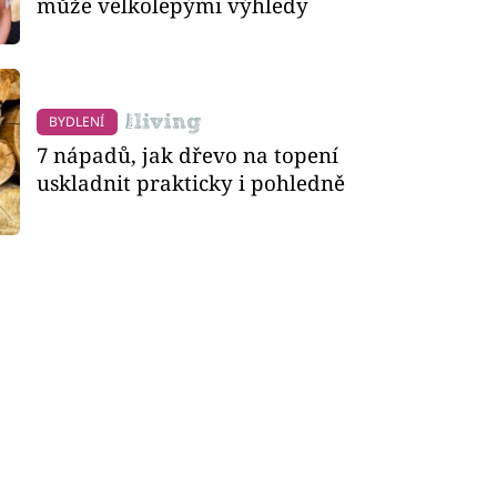
může velkolepými výhledy
BYDLENÍ
7 nápadů, jak dřevo na topení
uskladnit prakticky i pohledně