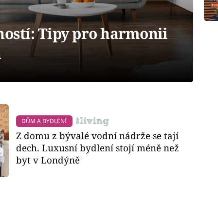
ností: Tipy pro harmonii
a
DŮM A BYDLENÍ
Z domu z bývalé vodní nádrže se tají
dech. Luxusní bydlení stojí méně než
byt v Londýně