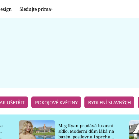
esign
Sledujte prima+
Design
TRENDY
JAK NA TO
PROMĚNY
NAŠE TIPY
JAK UŠETŘIT
POKOJOVÉ KVĚTINY
BYDLENÍ SLAVNÝCH
la
Meg Ryan prodává luxusní
.
sídlo. Moderní dům láká na
o
bazén, posilovnu i sprchu