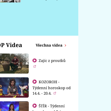
chátrá
P Videa
Všechna videa
Zajíc z proutků
KOZOROH -
Týdenní horoskop od
14.4. - 20.4.
ŠTÍR - Týdenní