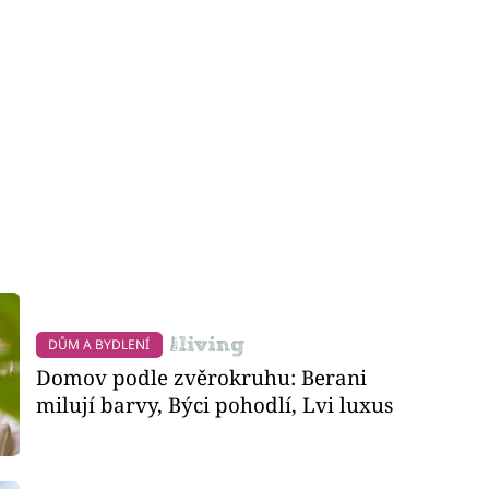
DŮM A BYDLENÍ
Domov podle zvěrokruhu: Berani
milují barvy, Býci pohodlí, Lvi luxus