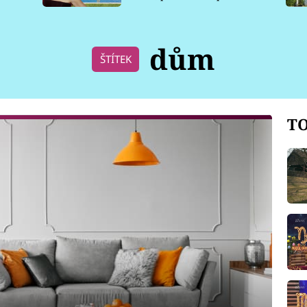
pro psy
dům
ŠTÍTEK
TO