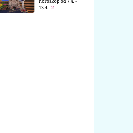
horoskop od 7.4. -
13.4.