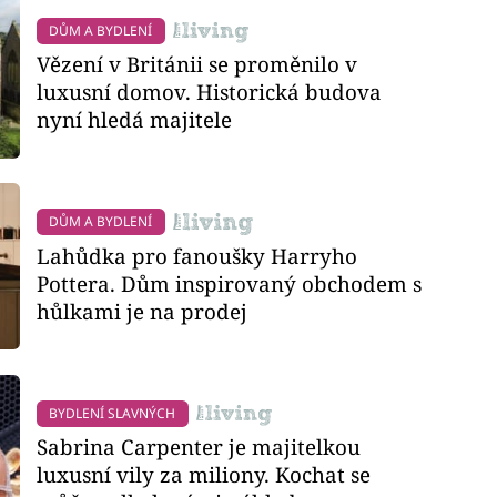
DŮM A BYDLENÍ
Vězení v Británii se proměnilo v
luxusní domov. Historická budova
nyní hledá majitele
DŮM A BYDLENÍ
Lahůdka pro fanoušky Harryho
Pottera. Dům inspirovaný obchodem s
hůlkami je na prodej
BYDLENÍ SLAVNÝCH
Sabrina Carpenter je majitelkou
luxusní vily za miliony. Kochat se