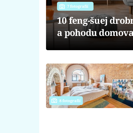
7 fotografií
10 feng-šuej drob
a pohodu domov
8 fotografií