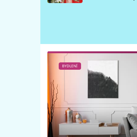
požáru
BYDLENÍ