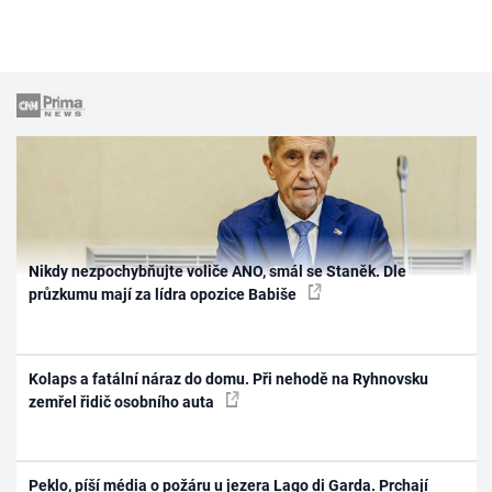
Nikdy nezpochybňujte voliče ANO, smál se Staněk. Dle
průzkumu mají za lídra opozice Babiše
Kolaps a fatální náraz do domu. Při nehodě na Ryhnovsku
zemřel řidič osobního auta
Peklo, píší média o požáru u jezera Lago di Garda. Prchají