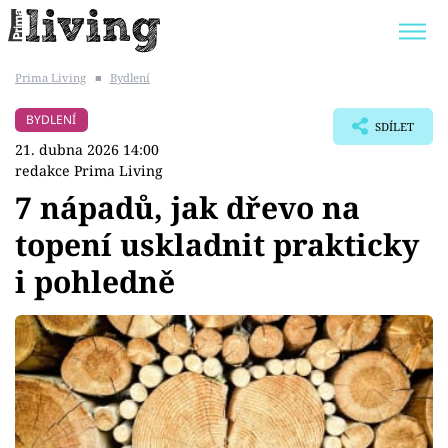
Prima Living
■
Bydlení
Trendy:
JAK UŠETŘIT
POKOJOVÉ KVĚTINY
BYDLENÍ
SDÍLET
BYDLENÍ SLAVNÝCH
ZAHRADA
21. dubna 2026 14:00
redakce Prima Living
7 nápadů, jak dřevo na
topení uskladnit prakticky
Témata
i pohledně
Bydlení
Zahrada
Design