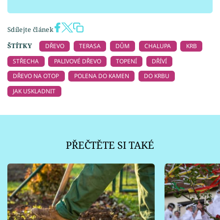
Sdílejte článek
ŠTÍTKY
DŘEVO
TERASA
DŮM
CHALUPA
KRB
STŘECHA
PALIVOVÉ DŘEVO
TOPENÍ
DŘÍVÍ
DŘEVO NA OTOP
POLENA DO KAMEN
DO KRBU
JAK USKLADNIT
PŘEČTĚTE SI TAKÉ