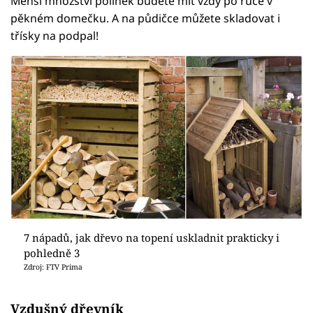
Menší množství polínek budete mít vždy po ruce v
pěkném domečku. A na půdičce můžete skladovat i
třísky na podpal!
7 nápadů, jak dřevo na topení uskladnit prakticky i
pohledně 3
Zdroj: FTV Prima
Vzdušný dřevník