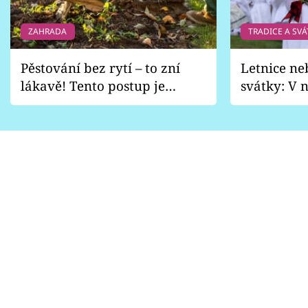
ZAHRADA
TRADICE A SVÁ
Pěstování bez rytí – to zní
Letnice ne
lákavě! Tento postup je
svátky: V n
vhodný jen pro některé
pondělí z
zahrady