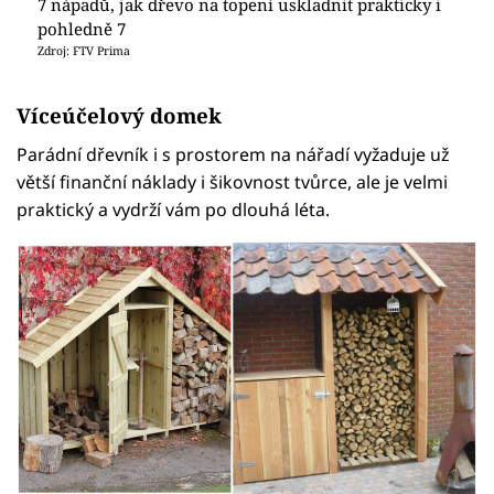
7 nápadů, jak dřevo na topení uskladnit prakticky i
pohledně 7
Zdroj: FTV Prima
Víceúčelový domek
Parádní dřevník i s prostorem na nářadí vyžaduje už
větší finanční náklady i šikovnost tvůrce, ale je velmi
praktický a vydrží vám po dlouhá léta.