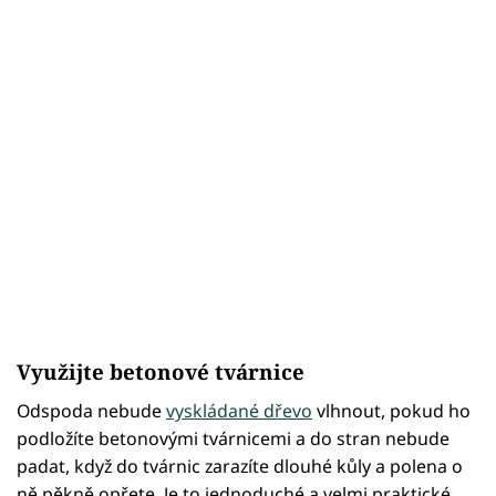
Využijte betonové tvárnice
Odspoda nebude
vyskládané dřevo
vlhnout, pokud ho
podložíte betonovými tvárnicemi a do stran nebude
padat, když do tvárnic zarazíte dlouhé kůly a polena o
ně pěkně opřete. Je to jednoduché a velmi praktické