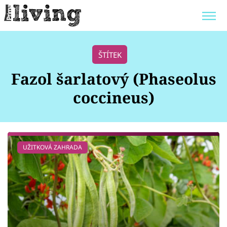
Trendy:
JAK UŠETŘIT
POKOJOVÉ KVĚTINY
ŠTÍTEK
BYDLENÍ SLAVNÝCH
ZAHRADA
Fazol šarlatový (Phaseolus
coccineus)
Témata
UŽITKOVÁ ZAHRADA
Bydlení
Zahrada
Design