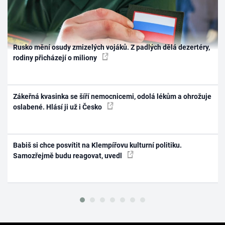
Rusko mění osudy zmizelých vojáků. Z padlých dělá dezertéry,
rodiny přicházejí o miliony
Zákeřná kvasinka se šíří nemocnicemi, odolá lékům a ohrožuje
oslabené. Hlásí ji už i Česko
Babiš si chce posvítit na Klempířovu kulturní politiku.
Samozřejmě budu reagovat, uvedl