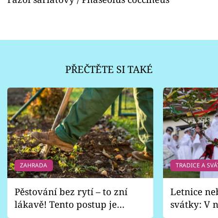
PŘEČTĚTE SI TAKÉ
ZAHRADA
TRADICE A SVÁ
Pěstování bez rytí – to zní
Letnice ne
lákavě! Tento postup je
svátky: V n
vhodný jen pro některé
pondělí z