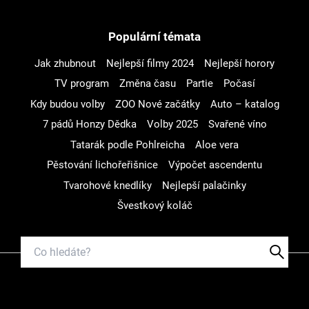
Populární témata
Jak zhubnout
Nejlepší filmy 2024
Nejlepší horory
TV program
Změna času
Partie
Počasí
Kdy budou volby
ZOO Nové začátky
Auto – katalog
7 pádů Honzy Dědka
Volby 2025
Svařené víno
Tatarák podle Pohlreicha
Aloe vera
Pěstování lichořeřišnice
Výpočet ascendentu
Tvarohové knedlíky
Nejlepší palačinky
Švestkový koláč