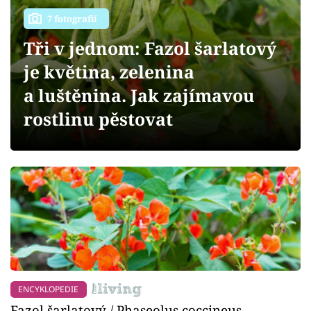
Sledujte prima+
7 fotografií
Přihlášení
Tři v jednom: Fazol šarlatový
je květina, zelenina
a luštěnina. Jak zajímavou
Sledujte nás
rostlinu pěstovat
ENCYKLOPEDIE
Fazol šarlatový / Phaseolus coccineus