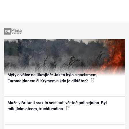
Mýty o válce na Ukrajině: Jak to bylo s nacismem,
Euromajdanem či Krymem a kdo je diktátor?
Muže v Británii srazilo šest aut, včetně policejního. Byl
milujícím otcem, truchlí rodina