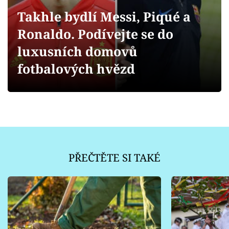
Sledujte prima+
Takhle bydlí Messi, Piqué a
Ronaldo. Podívejte se do
Přihlášení
luxusních domovů
fotbalových hvězd
Sledujte nás
PŘEČTĚTE SI TAKÉ