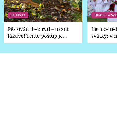
ZAHRADA
TRADICE A SVÁ
Pěstování bez rytí – to zní
Letnice ne
lákavě! Tento postup je
svátky: V n
vhodný jen pro některé
pondělí z
zahrady