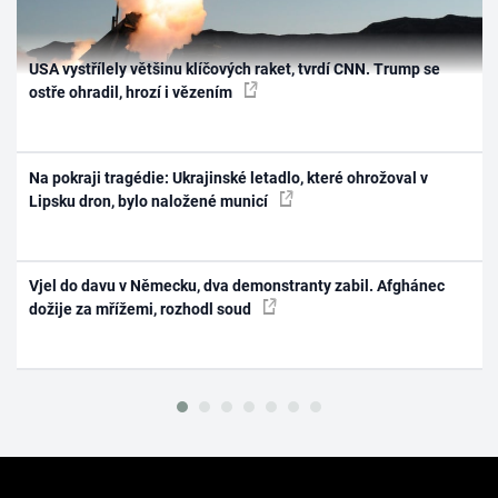
USA vystřílely většinu klíčových raket, tvrdí CNN. Trump se
ostře ohradil, hrozí i vězením
Na pokraji tragédie: Ukrajinské letadlo, které ohrožoval v
Lipsku dron, bylo naložené municí
Vjel do davu v Německu, dva demonstranty zabil. Afghánec
dožije za mřížemi, rozhodl soud