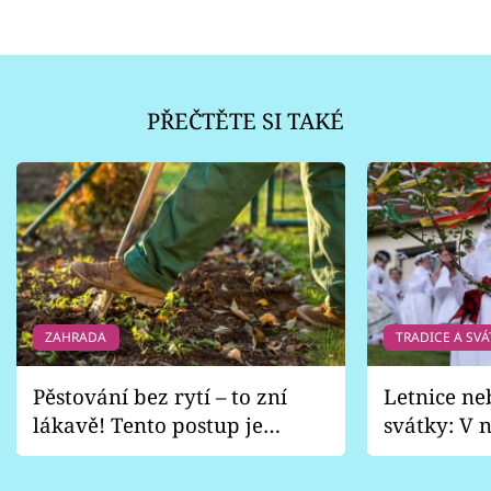
PŘEČTĚTE SI TAKÉ
ZAHRADA
TRADICE A SVÁ
Pěstování bez rytí – to zní
Letnice ne
lákavě! Tento postup je
svátky: V n
vhodný jen pro některé
pondělí z
zahrady