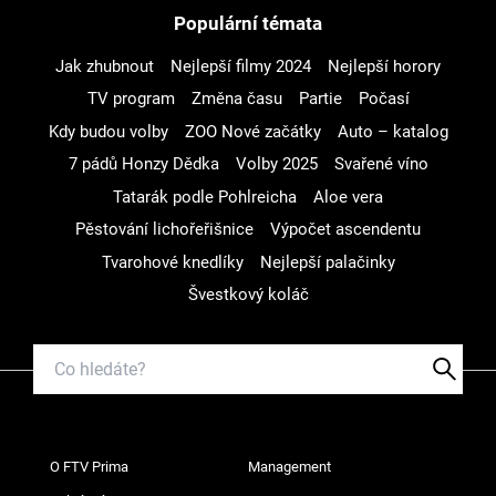
Populární témata
Jak zhubnout
Nejlepší filmy 2024
Nejlepší horory
TV program
Změna času
Partie
Počasí
Kdy budou volby
ZOO Nové začátky
Auto – katalog
7 pádů Honzy Dědka
Volby 2025
Svařené víno
Tatarák podle Pohlreicha
Aloe vera
Pěstování lichořeřišnice
Výpočet ascendentu
Tvarohové knedlíky
Nejlepší palačinky
Švestkový koláč
O FTV Prima
Management