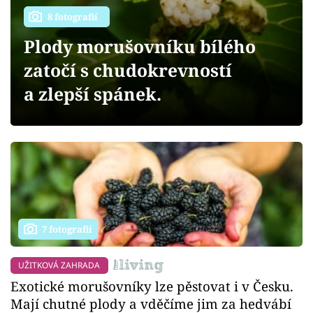
Sledujte prima+
8 fotografií
Plody morušovníku bílého
Přihlášení
zatočí s chudokrevností
a zlepší spánek.
Sledujte nás
7 fotografií
UŽITKOVÁ ZAHRADA
Exotické morušovníky lze pěstovat i v Česku.
Mají chutné plody a vděčíme jim za hedvábí