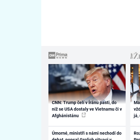
CNN: Trump čelí v Íránu pasti, do
Ma
níž se USA dostaly ve Vietnamu či v
vž
Afghánistánu
já,
Úmorné, ministři s námi nechodí do
Ro
debat, popsal Grolich situaci v
Pr