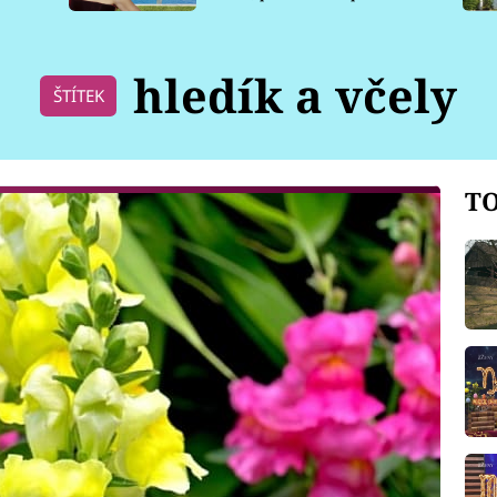
pro psy
hledík a včely
ŠTÍTEK
TO