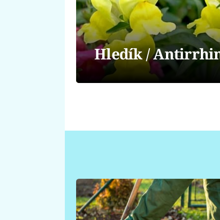
Hledík / Antirrh