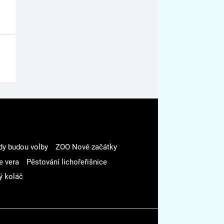
dy budou volby
ZOO Nové začátky
e vera
Pěstování lichořeřišnice
ý koláč