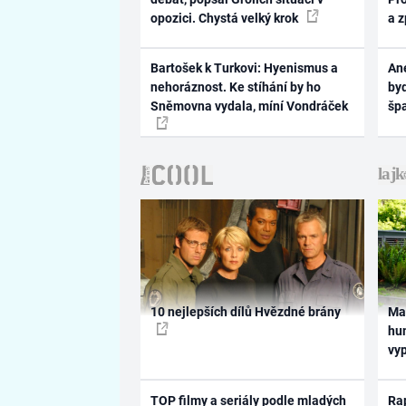
opozici. Chystá velký krok
a 
Bartošek k Turkovi: Hyenismus a
Ane
nehoráznost. Ke stíhání by ho
byd
Sněmovna vydala, míní Vondráček
šp
10 nejlepších dílů Hvězdné brány
Ma
hum
vy
TOP filmy a seriály podle mladých
Rap