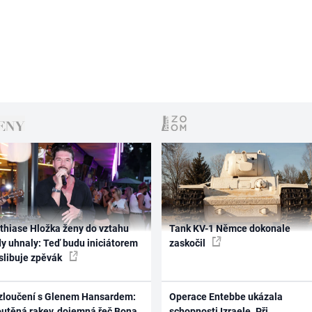
thiase Hložka ženy do vztahu
Tank KV-1 Němce dokonale
dy uhnaly: Teď budu iniciátorem
zaskočil
 slibuje zpěvák
zloučení s Glenem Hansardem:
Operace Entebbe ukázala
outěná rakev, dojemná řeč Bona
schopnosti Izraele. Při