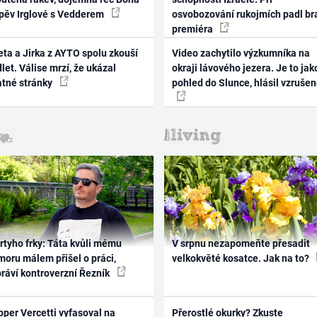
zpěv Irglové s Vedderem
osvobozování rukojmích padl br
premiéra
ta a Jirka z AYTO spolu zkouší
Video zachytilo výzkumníka na
let. Válise mrzí, že ukázal
okraji lávového jezera. Je to jak
atné stránky
pohled do Slunce, hlásil vzruše
rtyho frky: Táta kvůli mému
V srpnu nezapomeňte přesadit
oru málem přišel o práci,
velkokvěté kosatce. Jak na to?
práví kontroverzní Řezník
per Vercetti vyfasoval na
Přerostlé okurky? Zkuste