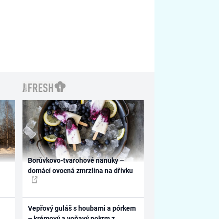
Borůvkovo-tvarohové nanuky –
domácí ovocná zmrzlina na dřívku
Vepřový guláš s houbami a pórkem
– krémový a voňavý pokrm z