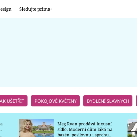
esign
Sledujte prima+
Design
TRENDY
JAK NA TO
PROMĚNY
NAŠE TIPY
JAK UŠETŘIT
POKOJOVÉ KVĚTINY
BYDLENÍ SLAVNÝCH
la
Meg Ryan prodává luxusní
.
sídlo. Moderní dům láká na
o
bazén, posilovnu i sprchu