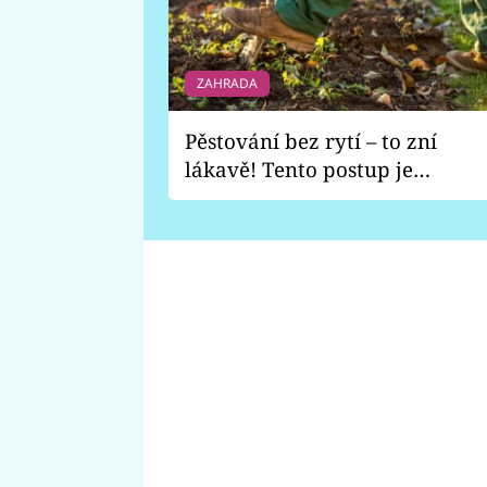
ZAHRADA
Pěstování bez rytí – to zní
lákavě! Tento postup je
vhodný jen pro některé
zahrady