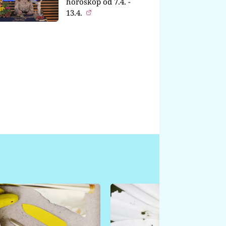
horoskop od 7.4. -
13.4.