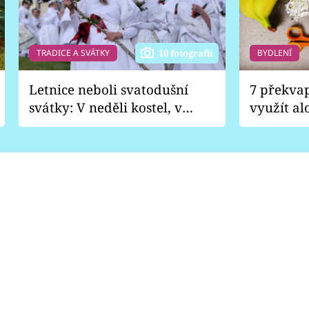
TRADICE A SVÁTKY
BYDLENÍ
10 fotografií
Letnice neboli svatodušní
7 překva
svátky: V neděli kostel, v
využít al
pondělí zábava
Nabrousí
nádobí