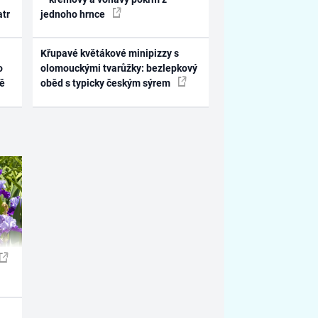
atr
jednoho hrnce
Křupavé květákové minipizzy s
o
olomouckými tvarůžky: bezlepkový
ně
oběd s typicky českým sýrem