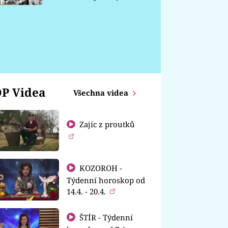
chátrá
P Videa
Všechna videa
Zajíc z proutků
KOZOROH -
Týdenní horoskop od
14.4. - 20.4.
ŠTÍR - Týdenní