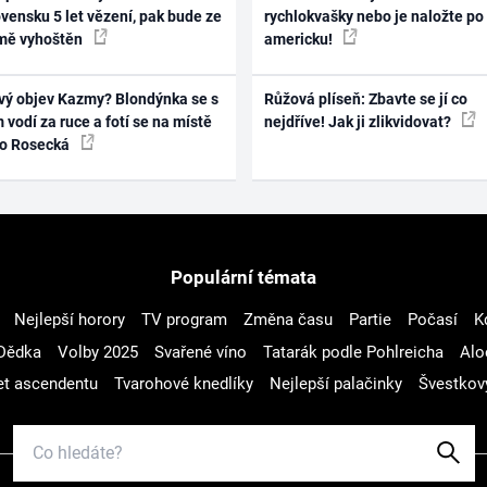
vensku 5 let vězení, pak bude ze
rychlokvašky nebo je naložte po
mě vyhoštěn
americku!
vý objev Kazmy? Blondýnka se s
Růžová plíseň: Zbavte se jí co
 vodí za ruce a fotí se na místě
nejdříve! Jak ji zlikvidovat?
ko Rosecká
Populární témata
Nejlepší horory
TV program
Změna času
Partie
Počasí
K
Dědka
Volby 2025
Svařené víno
Tatarák podle Pohlreicha
Alo
t ascendentu
Tvarohové knedlíky
Nejlepší palačinky
Švestkov