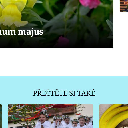
inum majus
PŘEČTĚTE SI TAKÉ