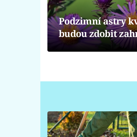
Podzimní astry kv
budou zdobit zah