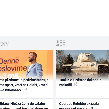
ma představila podzim: startuje
Tank KV-1 Němce dokonale
ma sport, vrací se Polabí, Zrádci
zaskočil
ové kriminálky
thiase Hložka ženy do vztahu
Operace Entebbe ukázala
dy uhnaly: Teď budu iniciátorem
schopnosti Izraele. Při