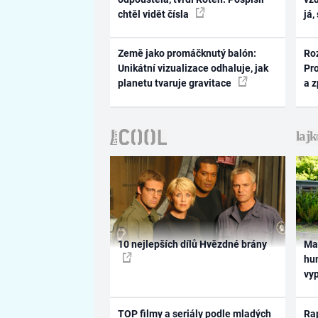
chtěl vidět čísla
já,
Země jako promáčknutý balón:
Ro
Unikátní vizualizace odhaluje, jak
Pr
planetu tvaruje gravitace
a 
10 nejlepších dílů Hvězdné brány
Ma
hum
vy
TOP filmy a seriály podle mladých
Rap