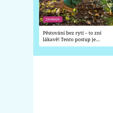
ZAHRADA
Pěstování bez rytí – to zní
lákavě! Tento postup je
vhodný jen pro některé
zahrady