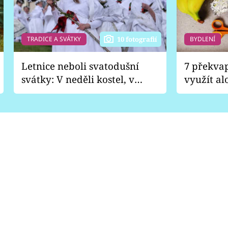
TRADICE A SVÁTKY
BYDLENÍ
10 fotografií
Letnice neboli svatodušní
7 překva
svátky: V neděli kostel, v
využít al
pondělí zábava
Nabrousí
nádobí