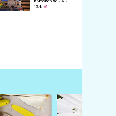
horoskop od 7.4. -
13.4.