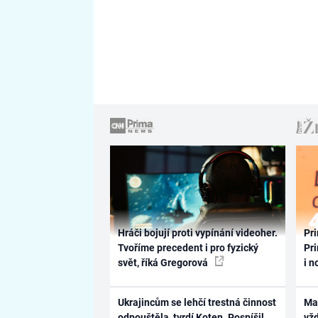
Hráči bojují proti vypínání videoher.
Pri
Tvoříme precedent i pro fyzický
Pri
svět, říká Gregorová
i n
Ukrajincům se lehčí trestná činnost
Ma
odpouštěla, tvrdí Koten. Pospíšil
vž