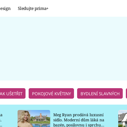
esign
Sledujte prima+
Design
TRENDY
JAK NA TO
PROMĚNY
NAŠE TIPY
JAK UŠETŘIT
POKOJOVÉ KVĚTINY
BYDLENÍ SLAVNÝCH
la
Meg Ryan prodává luxusní
.
sídlo. Moderní dům láká na
o
bazén, posilovnu i sprchu