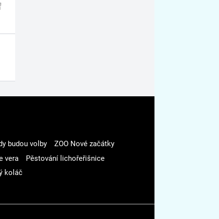
dy budou volby
ZOO Nové začátky
e vera
Pěstování lichořeřišnice
ý koláč