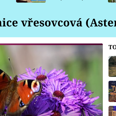
pro psy
ice vřesovcová (Aster
TO