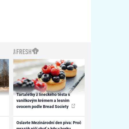
Tartaletky z lineckého těsta s
vanilkovým krémem a lesním
ovocem podle Bread Society
Oslavte Mezinárodní den piva: Proč
mrazák ničí chuť a kdy v horku