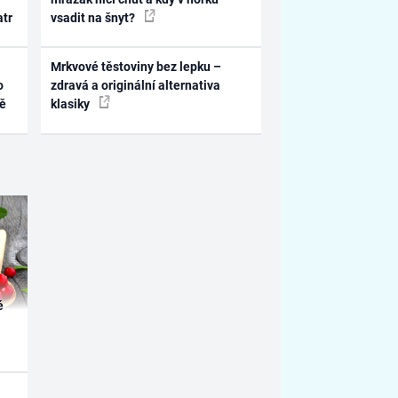
atr
vsadit na šnyt?
Mrkvové těstoviny bez lepku –
o
zdravá a originální alternativa
ně
klasiky
é