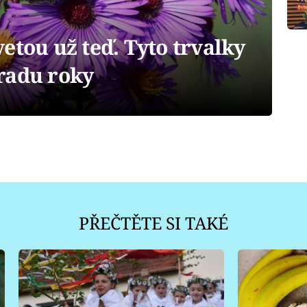
etou už teď. Tyto trvalky
radu roky
PŘEČTĚTE SI TAKÉ