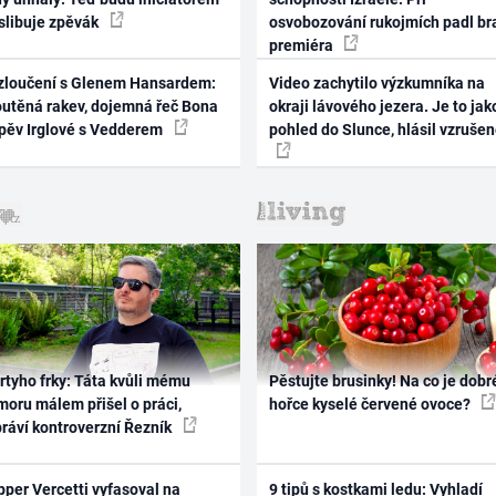
 slibuje zpěvák
osvobozování rukojmích padl br
premiéra
zloučení s Glenem Hansardem:
Video zachytilo výzkumníka na
outěná rakev, dojemná řeč Bona
okraji lávového jezera. Je to jak
zpěv Irglové s Vedderem
pohled do Slunce, hlásil vzruše
rtyho frky: Táta kvůli mému
Pěstujte brusinky! Na co je dobr
oru málem přišel o práci,
hořce kyselé červené ovoce?
práví kontroverzní Řezník
per Vercetti vyfasoval na
9 tipů s kostkami ledu: Vyhladí