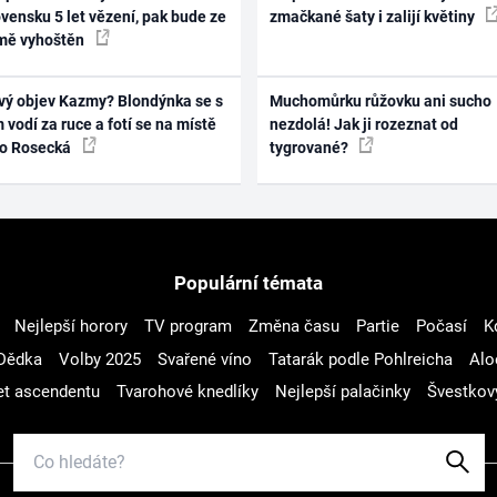
vensku 5 let vězení, pak bude ze
zmačkané šaty i zalijí květiny
mě vyhoštěn
vý objev Kazmy? Blondýnka se s
Muchomůrku růžovku ani sucho
 vodí za ruce a fotí se na místě
nezdolá! Jak ji rozeznat od
ko Rosecká
tygrované?
Populární témata
Nejlepší horory
TV program
Změna času
Partie
Počasí
K
Dědka
Volby 2025
Svařené víno
Tatarák podle Pohlreicha
Alo
t ascendentu
Tvarohové knedlíky
Nejlepší palačinky
Švestkov