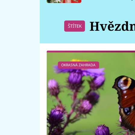
požáru
Hvězdn
ŠTÍTEK
OKRASNÁ ZAHRADA