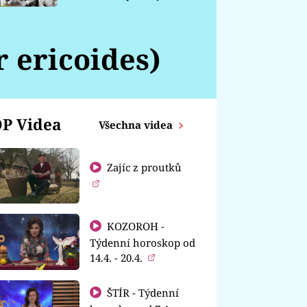
chátrá
 ericoides)
P Videa
Všechna videa
Zajíc z proutků
KOZOROH -
Týdenní horoskop od
14.4. - 20.4.
ŠTÍR - Týdenní