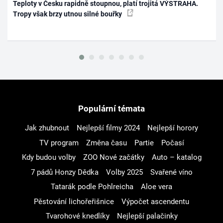
Teploty v Česku rapidně stoupnou, platí trojitá VÝSTRAHA.
Tropy však brzy utnou silné bouřky
Populární témata
Jak zhubnout
Nejlepší filmy 2024
Nejlepší horory
TV program
Změna času
Partie
Počasí
Kdy budou volby
ZOO Nové začátky
Auto – katalog
7 pádů Honzy Dědka
Volby 2025
Svařené víno
Tatarák podle Pohlreicha
Aloe vera
Pěstování lichořeřišnice
Výpočet ascendentu
Tvarohové knedlíky
Nejlepší palačinky