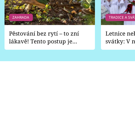
ZAHRADA
TRADICE A SVÁ
Pěstování bez rytí – to zní
Letnice ne
lákavě! Tento postup je
svátky: V n
vhodný jen pro některé
pondělí z
zahrady