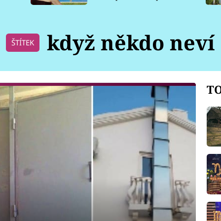
pro psy
když někdo neví
ŠTÍTEK
TO