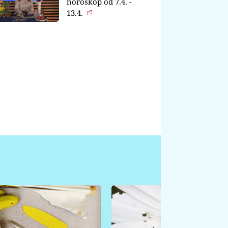
horoskop od 7.4. -
13.4.