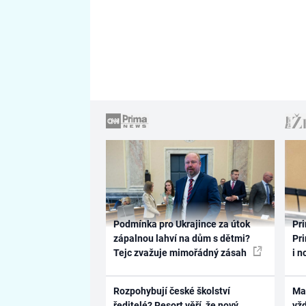
Podmínka pro Ukrajince za útok
Pri
zápalnou lahví na dům s dětmi?
Pri
Tejc zvažuje mimořádný zásah
i n
Rozpohybují české školství
Ma
ředitelé? Resort věří, že nový
vž