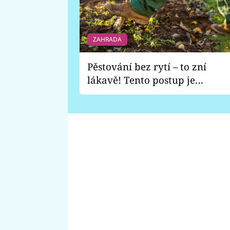
ZAHRADA
Pěstování bez rytí – to zní
lákavě! Tento postup je
vhodný jen pro některé
zahrady