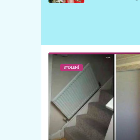
požáru
BYDLENÍ