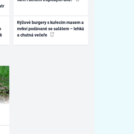
atr
Rýžové burgery s kuřecím masem a
o
mrkví podávané se salátem – lehká
ně
a chutná večeře