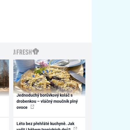
Jednoduchý borůvkový koláč s
drobenkou – vláčný moučník plný
ovoce
Léto bez přehřáté kuchyně. Jak
vařit i během tropických dnů?