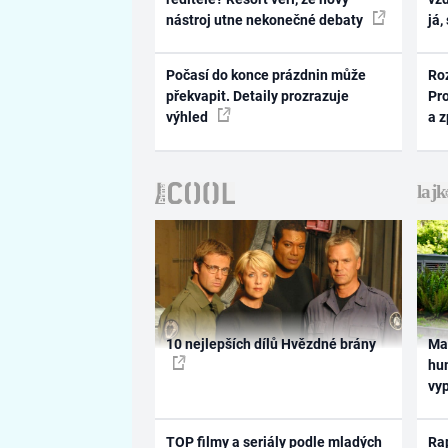
nástroj utne nekonečné debaty
já,
Počasí do konce prázdnin může
Ro
překvapit. Detaily prozrazuje
Pr
výhled
a 
10 nejlepších dílů Hvězdné brány
Ma
hum
vy
TOP filmy a seriály podle mladých
Rap