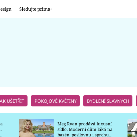
esign
Sledujte prima+
Design
TRENDY
JAK NA TO
PROMĚNY
NAŠE TIPY
JAK UŠETŘIT
POKOJOVÉ KVĚTINY
BYDLENÍ SLAVNÝCH
la
Meg Ryan prodává luxusní
.
sídlo. Moderní dům láká na
o
bazén, posilovnu i sprchu