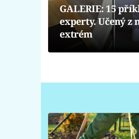
GALERIE: 15 přík
experty. Učený z n
extrém