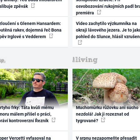
 slibuje zpěvák
osvobozování rukojmích padl br
premiéra
zloučení s Glenem Hansardem:
Video zachytilo výzkumníka na
outěná rakev, dojemná řeč Bona
okraji lávového jezera. Je to jak
zpěv Irglové s Vedderem
pohled do Slunce, hlásil vzruše
rtyho frky: Táta kvůli mému
Muchomůrku růžovku ani sucho
oru málem přišel o práci,
nezdolá! Jak ji rozeznat od
práví kontroverzní Řezník
tygrované?
per Vercetti vyfasoval na
V srpnu nezapomeňte přesadit