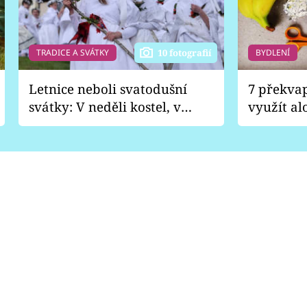
TRADICE A SVÁTKY
BYDLENÍ
10 fotografií
Letnice neboli svatodušní
7 překva
svátky: V neděli kostel, v
využít al
pondělí zábava
Nabrousí
nádobí