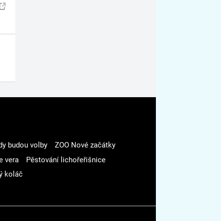
dy budou volby
ZOO Nové začátky
e vera
Pěstování lichořeřišnice
ý koláč