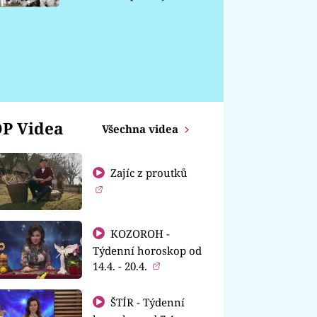
chátrá
P Videa
Všechna videa
Zajíc z proutků
KOZOROH -
Týdenní horoskop od
14.4. - 20.4.
ŠTÍR - Týdenní