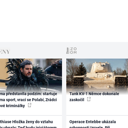
ma představila podzim: startuje
Tank KV-1 Němce dokonale
ma sport, vrací se Polabí, Zrádci
zaskočil
ové kriminálky
thiase Hložka ženy do vztahu
Operace Entebbe ukázala
dy uhnaly: Teď budu iniciátorem
schopnosti Izraele. Při