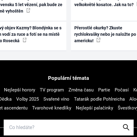
vensku 5 let vězení, pak bude ze
velkokvěté kosatce. Jak na to?
mě vyhoštěn
vý objev Kazmy? Blondýnka se s
Přerostlé okurky? Zkuste
 vodí za ruce a fotí se na místě
rychlokvašky nebo je naložte po
ko Rosecká
americku!
Populární témata
Nejlepší horory
TV program
Změna času
Partie
Počasí
K
Dědka
Volby 2025
Svařené víno
Tatarák podle Pohlreicha
Alo
t ascendentu
Tvarohové knedlíky
Nejlepší palačinky
Švestkov