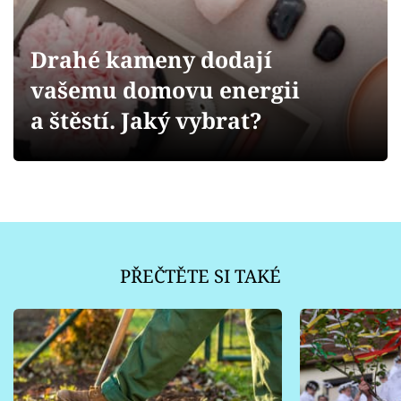
Sledujte prima+
Drahé kameny dodají
Přihlášení
vašemu domovu energii
a štěstí. Jaký vybrat?
Sledujte nás
PŘEČTĚTE SI TAKÉ