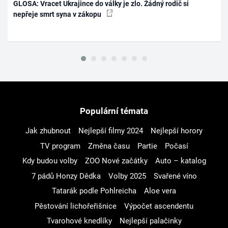
GLOSA: Vracet Ukrajince do války je zlo. Žádný rodič si
nepřeje smrt syna v zákopu
Populární témata
Jak zhubnout
Nejlepší filmy 2024
Nejlepší horory
TV program
Změna času
Partie
Počasí
Kdy budou volby
ZOO Nové začátky
Auto – katalog
7 pádů Honzy Dědka
Volby 2025
Svařené víno
Tatarák podle Pohlreicha
Aloe vera
Pěstování lichořeřišnice
Výpočet ascendentu
Tvarohové knedlíky
Nejlepší palačinky