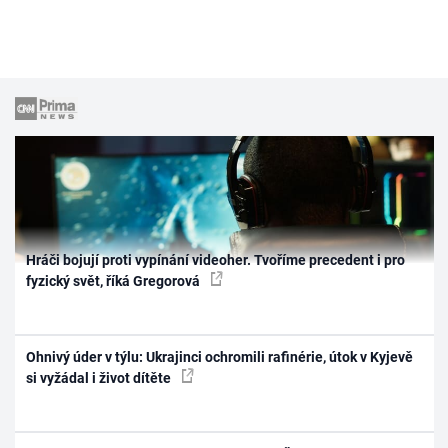
Hráči bojují proti vypínání videoher. Tvoříme precedent i pro
fyzický svět, říká Gregorová
Ohnivý úder v týlu: Ukrajinci ochromili rafinérie, útok v Kyjevě
si vyžádal i život dítěte