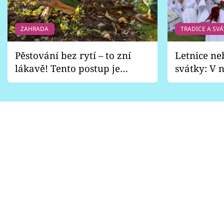
ZAHRADA
TRADICE A SVÁ
Pěstování bez rytí – to zní
Letnice ne
lákavě! Tento postup je
svátky: V n
vhodný jen pro některé
pondělí z
zahrady