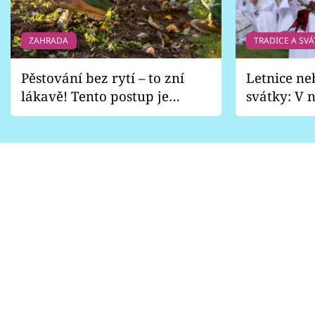
ZAHRADA
TRADICE A SVÁ
Pěstování bez rytí – to zní
Letnice ne
lákavě! Tento postup je
svátky: V n
vhodný jen pro některé
pondělí z
zahrady