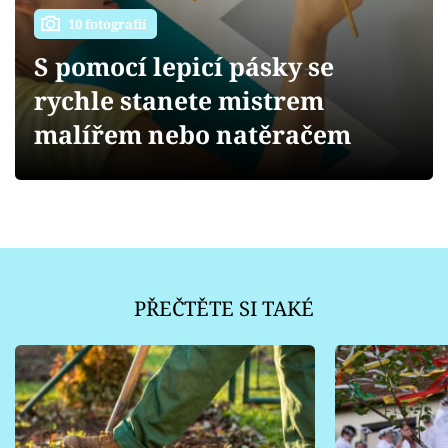
Sledujte prima+
10 fotografií
S pomocí lepicí pásky se
Přihlášení
rychle stanete mistrem
malířem nebo natěračem
Sledujte nás
PŘEČTĚTE SI TAKÉ