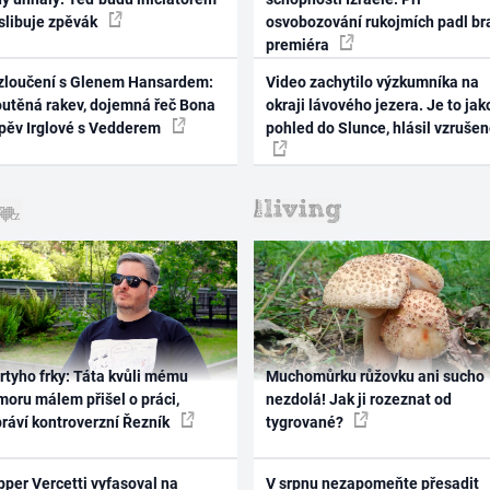
 slibuje zpěvák
osvobozování rukojmích padl br
premiéra
zloučení s Glenem Hansardem:
Video zachytilo výzkumníka na
outěná rakev, dojemná řeč Bona
okraji lávového jezera. Je to jak
zpěv Irglové s Vedderem
pohled do Slunce, hlásil vzruše
rtyho frky: Táta kvůli mému
Muchomůrku růžovku ani sucho
oru málem přišel o práci,
nezdolá! Jak ji rozeznat od
práví kontroverzní Řezník
tygrované?
per Vercetti vyfasoval na
V srpnu nezapomeňte přesadit