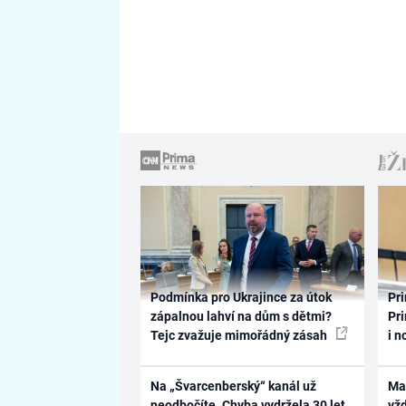
Podmínka pro Ukrajince za útok
Pri
zápalnou lahví na dům s dětmi?
Pri
Tejc zvažuje mimořádný zásah
i n
Na „Švarcenberský“ kanál už
Ma
neodbočíte. Chyba vydržela 30 let,
vž