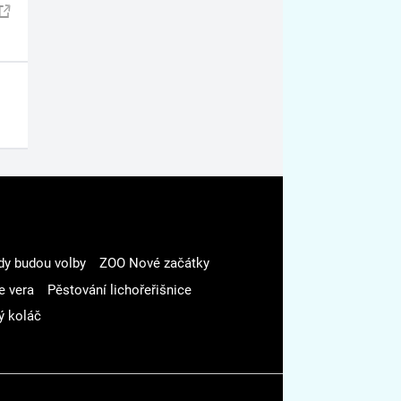
dy budou volby
ZOO Nové začátky
e vera
Pěstování lichořeřišnice
ý koláč