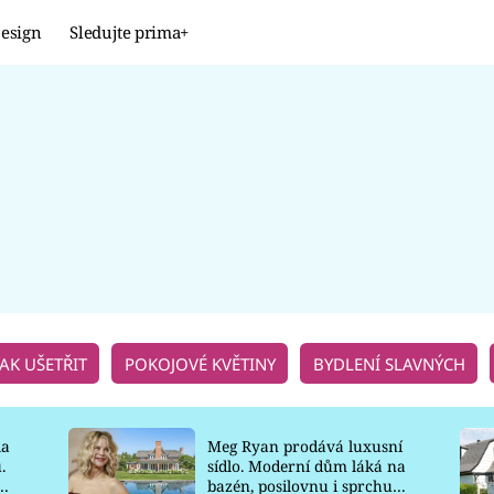
esign
Sledujte prima+
Design
TRENDY
JAK NA TO
PROMĚNY
NAŠE TIPY
JAK UŠETŘIT
POKOJOVÉ KVĚTINY
BYDLENÍ SLAVNÝCH
la
Meg Ryan prodává luxusní
.
sídlo. Moderní dům láká na
o
bazén, posilovnu i sprchu