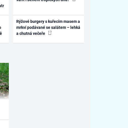
atr
Rýžové burgery s kuřecím masem a
o
mrkví podávané se salátem – lehká
ně
a chutná večeře