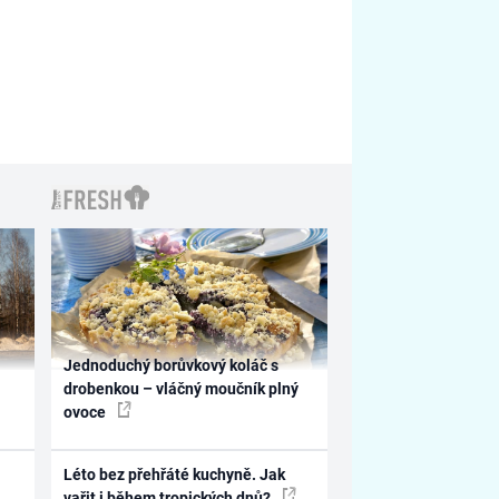
Jednoduchý borůvkový koláč s
drobenkou – vláčný moučník plný
ovoce
Léto bez přehřáté kuchyně. Jak
vařit i během tropických dnů?