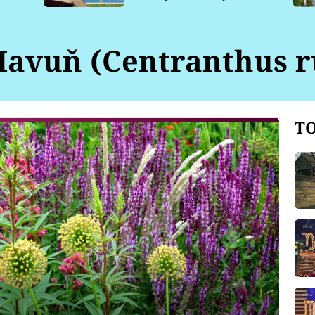
pro psy
avuň (Centranthus r
TO