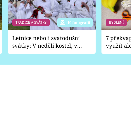
TRADICE A SVÁTKY
BYDLENÍ
10 fotografií
Letnice neboli svatodušní
7 překva
svátky: V neděli kostel, v
využít al
pondělí zábava
Nabrousí
nádobí