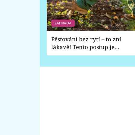
ZAHRADA
Pěstování bez rytí – to zní
lákavě! Tento postup je
vhodný jen pro některé
zahrady