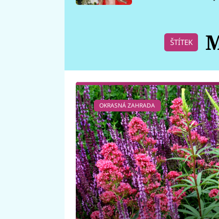
požáru
M
ŠTÍTEK
OKRASNÁ ZAHRADA