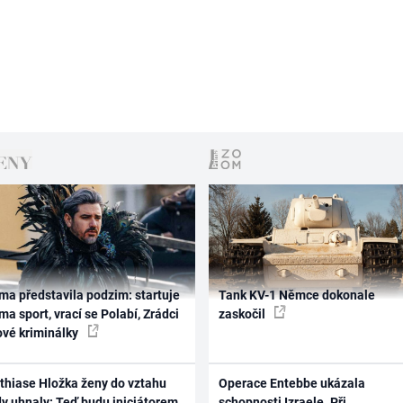
ma představila podzim: startuje
Tank KV-1 Němce dokonale
ma sport, vrací se Polabí, Zrádci
zaskočil
ové kriminálky
thiase Hložka ženy do vztahu
Operace Entebbe ukázala
dy uhnaly: Teď budu iniciátorem
schopnosti Izraele. Při