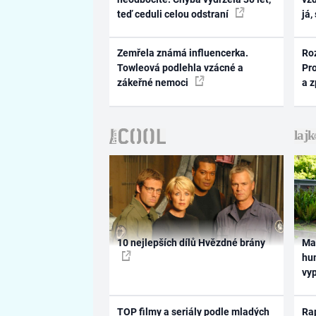
teď ceduli celou odstraní
já,
Zemřela známá influencerka.
Ro
Towleová podlehla vzácné a
Pr
zákeřné nemoci
a 
10 nejlepších dílů Hvězdné brány
Ma
hum
vy
TOP filmy a seriály podle mladých
Rap