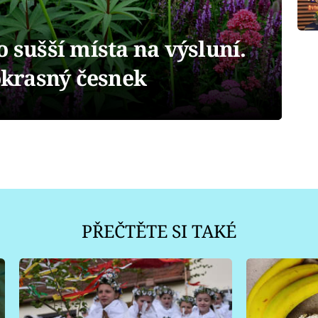
o sušší místa na výsluní.
 okrasný česnek
PŘEČTĚTE SI TAKÉ