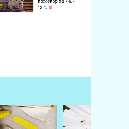
horoskop od 7.4. -
13.4.