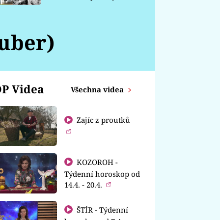
chátrá
uber)
P Videa
Všechna videa
Zajíc z proutků
KOZOROH -
Týdenní horoskop od
14.4. - 20.4.
ŠTÍR - Týdenní