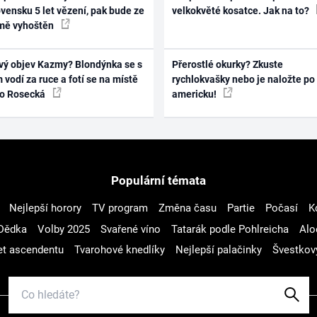
vensku 5 let vězení, pak bude ze
velkokvěté kosatce. Jak na to?
mě vyhoštěn
vý objev Kazmy? Blondýnka se s
Přerostlé okurky? Zkuste
 vodí za ruce a fotí se na místě
rychlokvašky nebo je naložte po
ko Rosecká
americku!
Populární témata
Nejlepší horory
TV program
Změna času
Partie
Počasí
K
Dědka
Volby 2025
Svařené víno
Tatarák podle Pohlreicha
Alo
t ascendentu
Tvarohové knedlíky
Nejlepší palačinky
Švestkov