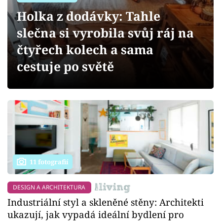
Sledujte prima+
Holka z dodávky: Tahle
slečna si vyrobila svůj ráj na
Přihlášení
čtyřech kolech a sama
cestuje po světě
Sledujte nás
11 fotografií
DESIGN A ARCHITEKTURA
Industriální styl a skleněné stěny: Architekti
ukazují, jak vypadá ideální bydlení pro