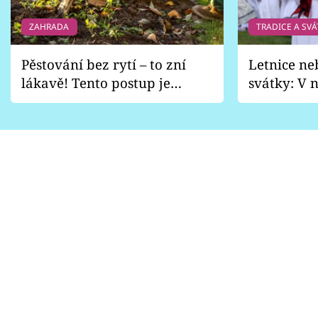
ZAHRADA
TRADICE A SVÁ
Pěstování bez rytí – to zní
Letnice ne
lákavě! Tento postup je
svátky: V n
vhodný jen pro některé
pondělí z
zahrady