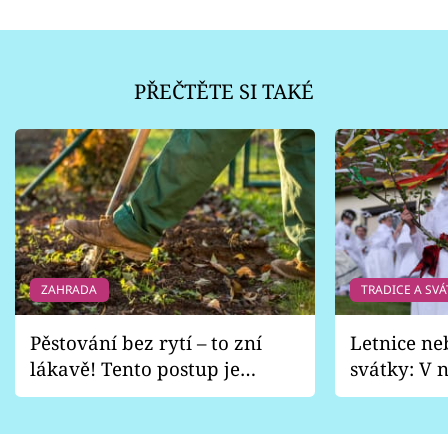
PŘEČTĚTE SI TAKÉ
ZAHRADA
TRADICE A SVÁ
Pěstování bez rytí – to zní
Letnice ne
lákavě! Tento postup je
svátky: V n
vhodný jen pro některé
pondělí z
zahrady