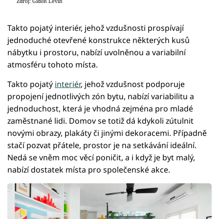
Zdroj: Gidon Levin
Takto pojatý interiér, jehož vzdušnosti prospívají
jednoduché otevřené konstrukce některých kusů
nábytku i prostoru, nabízí uvolněnou a variabilní
atmosféru tohoto místa.
Takto pojatý
interiér
, jehož vzdušnost podporuje
propojení jednotlivých zón bytu, nabízí variabilitu a
jednoduchost, která je vhodná zejména pro mladé
zaměstnané lidi. Domov se totiž dá kdykoli zútulnit
novými obrazy, plakáty či jinými dekoracemi. Případně
stačí pozvat přátele, prostor je na setkávání ideální.
Nedá se vněm moc věcí poničit, a i když je byt malý,
nabízí dostatek místa pro společenské akce.