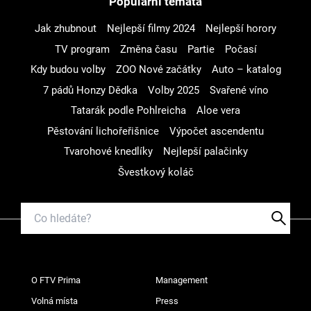
Populární témata
Jak zhubnout
Nejlepší filmy 2024
Nejlepší horory
TV program
Změna času
Partie
Počasí
Kdy budou volby
ZOO Nové začátky
Auto – katalog
7 pádů Honzy Dědka
Volby 2025
Svařené víno
Tatarák podle Pohlreicha
Aloe vera
Pěstování lichořeřišnice
Výpočet ascendentu
Tvarohové knedlíky
Nejlepší palačinky
Švestkový koláč
O FTV Prima
Management
Volná místa
Press