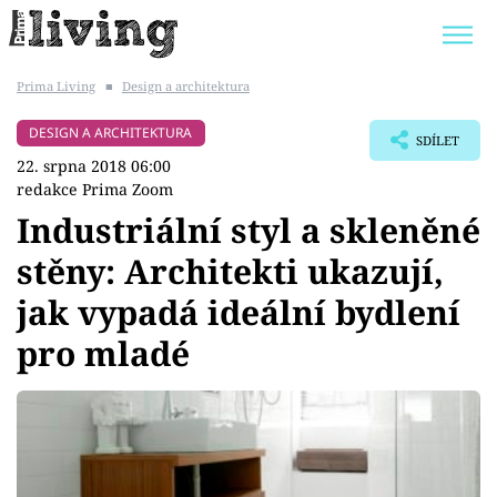
Prima Living
■
Design a architektura
Trendy:
JAK UŠETŘIT
POKOJOVÉ KVĚTINY
DESIGN A ARCHITEKTURA
SDÍLET
BYDLENÍ SLAVNÝCH
ZAHRADA
22. srpna 2018 06:00
redakce Prima Zoom
Industriální styl a skleněné
stěny: Architekti ukazují,
Témata
jak vypadá ideální bydlení
Bydlení
pro mladé
Zahrada
Design