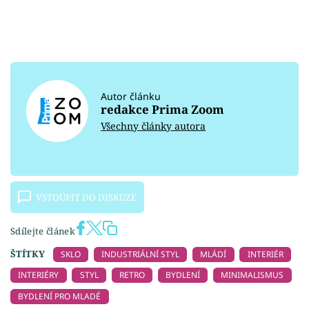
Autor článku
redakce Prima Zoom
Všechny články autora
VSTOUPIT DO DISKUZE
Sdílejte článek
ŠTÍTKY
SKLO
INDUSTRIÁLNÍ STYL
MLÁDÍ
INTERIÉR
INTERIÉRY
STYL
RETRO
BYDLENÍ
MINIMALISMUS
BYDLENÍ PRO MLADÉ