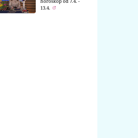
horoskop od 7.4. -
13.4.