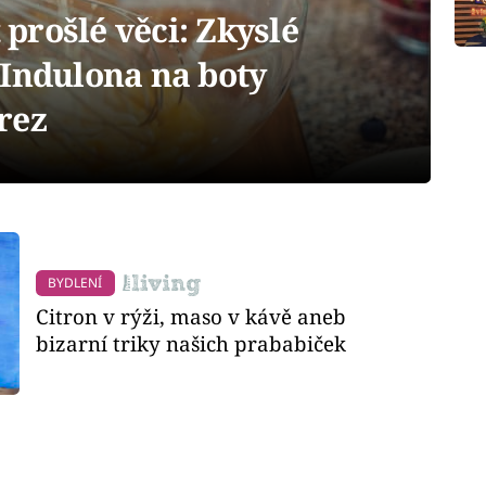
t prošlé věci: Zkyslé
 Indulona na boty
rez
BYDLENÍ
Citron v rýži, maso v kávě aneb
bizarní triky našich prababiček