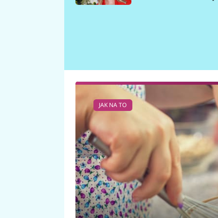
požáru
JAK NA TO