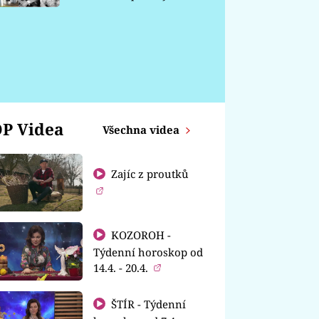
chátrá
P Videa
Všechna videa
Zajíc z proutků
KOZOROH -
Týdenní horoskop od
14.4. - 20.4.
ŠTÍR - Týdenní