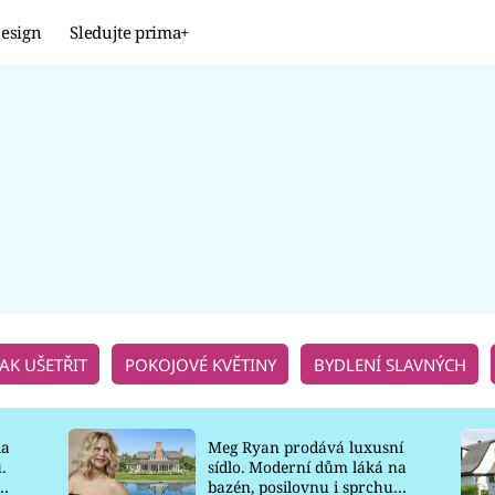
esign
Sledujte prima+
Design
TRENDY
JAK NA TO
PROMĚNY
NAŠE TIPY
JAK UŠETŘIT
POKOJOVÉ KVĚTINY
BYDLENÍ SLAVNÝCH
la
Meg Ryan prodává luxusní
.
sídlo. Moderní dům láká na
o
bazén, posilovnu i sprchu