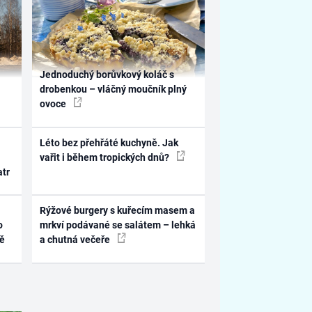
Jednoduchý borůvkový koláč s
drobenkou – vláčný moučník plný
ovoce
Léto bez přehřáté kuchyně. Jak
vařit i během tropických dnů?
atr
Rýžové burgery s kuřecím masem a
o
mrkví podávané se salátem – lehká
ně
a chutná večeře