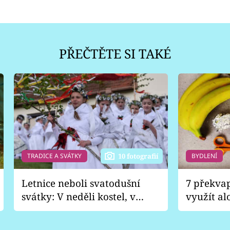
PŘEČTĚTE SI TAKÉ
TRADICE A SVÁTKY
BYDLENÍ
10 fotografií
Letnice neboli svatodušní
7 překva
svátky: V neděli kostel, v
využít al
pondělí zábava
Nabrousí
nádobí