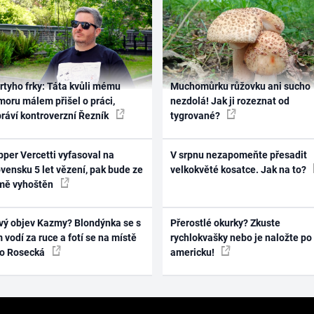
rtyho frky: Táta kvůli mému
Muchomůrku růžovku ani sucho
oru málem přišel o práci,
nezdolá! Jak ji rozeznat od
práví kontroverzní Řezník
tygrované?
per Vercetti vyfasoval na
V srpnu nezapomeňte přesadit
vensku 5 let vězení, pak bude ze
velkokvěté kosatce. Jak na to?
mě vyhoštěn
vý objev Kazmy? Blondýnka se s
Přerostlé okurky? Zkuste
 vodí za ruce a fotí se na místě
rychlokvašky nebo je naložte po
ko Rosecká
americku!