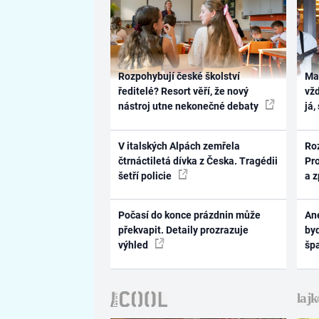
Rozpohybují české školství
Ma
ředitelé? Resort věří, že nový
vž
nástroj utne nekonečné debaty
já,
V italských Alpách zemřela
Ro
čtrnáctiletá dívka z Česka. Tragédii
Pr
šetří policie
a 
Počasí do konce prázdnin může
Ane
překvapit. Detaily prozrazuje
byd
výhled
šp