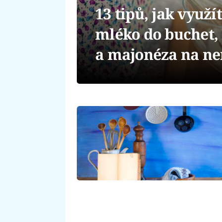
13 tipů, jak využí
mléko do buchet,
a majonéza na ne