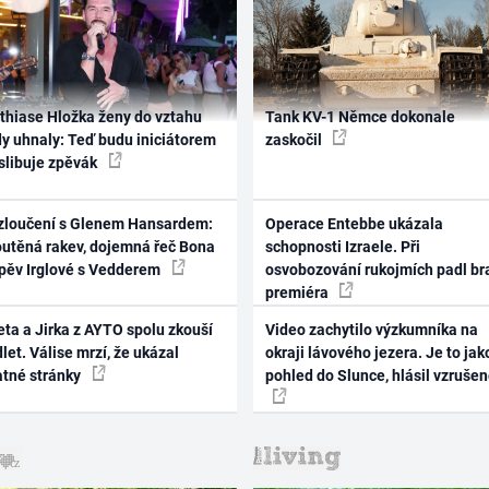
thiase Hložka ženy do vztahu
Tank KV-1 Němce dokonale
dy uhnaly: Teď budu iniciátorem
zaskočil
 slibuje zpěvák
zloučení s Glenem Hansardem:
Operace Entebbe ukázala
outěná rakev, dojemná řeč Bona
schopnosti Izraele. Při
zpěv Irglové s Vedderem
osvobozování rukojmích padl br
premiéra
ta a Jirka z AYTO spolu zkouší
Video zachytilo výzkumníka na
let. Válise mrzí, že ukázal
okraji lávového jezera. Je to jak
atné stránky
pohled do Slunce, hlásil vzruše