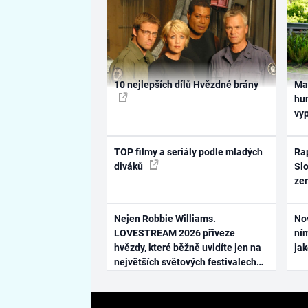
10 nejlepších dílů Hvězdné brány
Ma
hum
vy
TOP filmy a seriály podle mladých
Rap
diváků
Slo
ze
Nejen Robbie Williams.
No
LOVESTREAM 2026 přiveze
ním
hvězdy, které běžně uvidíte jen na
ja
největších světových festivalech