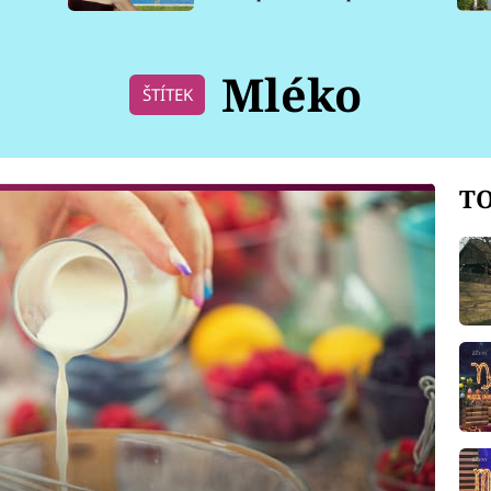
pro psy
Mléko
ŠTÍTEK
TO