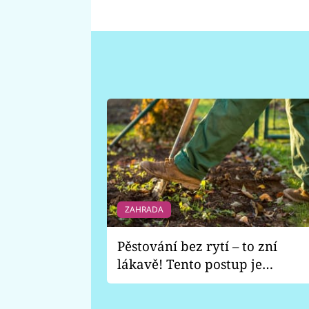
ZAHRADA
Pěstování bez rytí – to zní
lákavě! Tento postup je
vhodný jen pro některé
zahrady