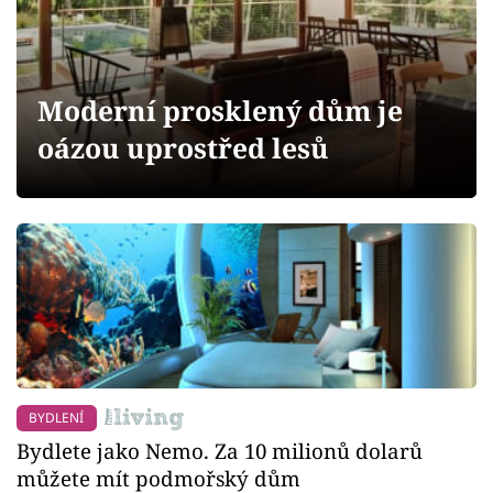
Sledujte prima+
Přihlášení
Moderní prosklený dům je
oázou uprostřed lesů
Sledujte nás
BYDLENÍ
Bydlete jako Nemo. Za 10 milionů dolarů
můžete mít podmořský dům