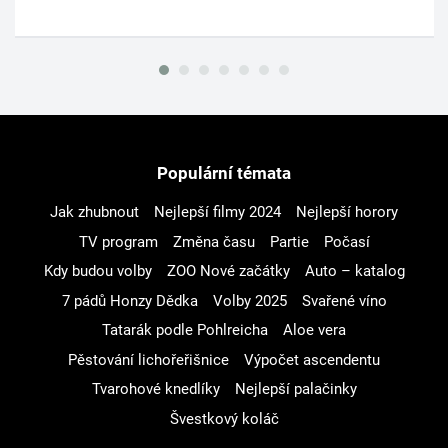
Populární témata
Jak zhubnout
Nejlepší filmy 2024
Nejlepší horory
TV program
Změna času
Partie
Počasí
Kdy budou volby
ZOO Nové začátky
Auto – katalog
7 pádů Honzy Dědka
Volby 2025
Svařené víno
Tatarák podle Pohlreicha
Aloe vera
Pěstování lichořeřišnice
Výpočet ascendentu
Tvarohové knedlíky
Nejlepší palačinky
Švestkový koláč