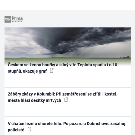
Českem se ženou bouřky a silný vítr. Teplota spadla i o 10
stupňů, ukazuje graf
Záběry zkázy v Kolumbii: Při zemětřesení se zřítil i kostel,
města hlásí desítky mrtvých
V chatce leželo ohořelé tělo. Po požáru u Dobřichovic zasahují
policisté