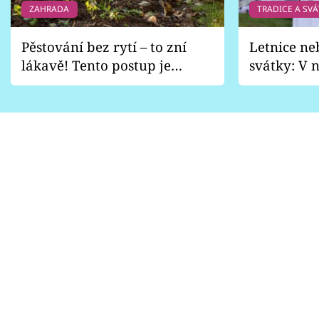
ZAHRADA
TRADICE A SVÁ
Pěstování bez rytí – to zní
Letnice ne
lákavě! Tento postup je
svátky: V n
vhodný jen pro některé
pondělí z
zahrady