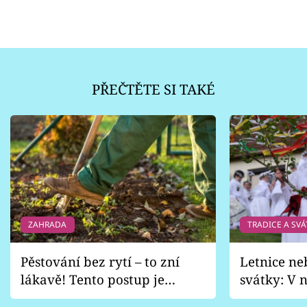
PŘEČTĚTE SI TAKÉ
ZAHRADA
TRADICE A SVÁ
Pěstování bez rytí – to zní
Letnice ne
lákavě! Tento postup je
svátky: V n
vhodný jen pro některé
pondělí z