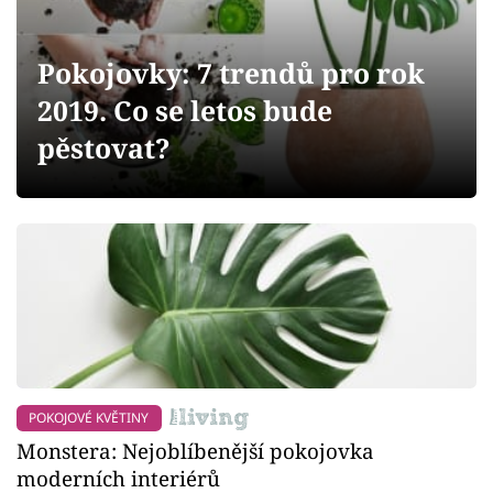
Sledujte prima+
Pokojovky: 7 trendů pro rok
Přihlášení
2019. Co se letos bude
pěstovat?
Sledujte nás
POKOJOVÉ KVĚTINY
Monstera: Nejoblíbenější pokojovka
moderních interiérů