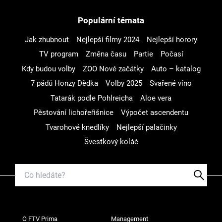
Populární témata
Jak zhubnout
Nejlepší filmy 2024
Nejlepší horory
TV program
Změna času
Partie
Počasí
Kdy budou volby
ZOO Nové začátky
Auto – katalog
7 pádů Honzy Dědka
Volby 2025
Svařené víno
Tatarák podle Pohlreicha
Aloe vera
Pěstování lichořeřišnice
Výpočet ascendentu
Tvarohové knedlíky
Nejlepší palačinky
Švestkový koláč
O FTV Prima
Management