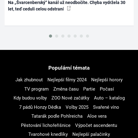
Na „Švarcenberský“ kanál už neodbočíte. Chyba vydržela 30
let, teď ceduli celou odstraní
Populární témata
Jak zhubnout
Nejlepší filmy 2024
Nejlepší horory
TV program
Změna času
Partie
Počasí
Kdy budou volby
ZOO Nové začátky
Auto – katalog
7 pádů Honzy Dědka
Volby 2025
Svařené víno
Tatarák podle Pohlreicha
Aloe vera
Pěstování lichořeřišnice
Výpočet ascendentu
Tvarohové knedlíky
Nejlepší palačinky