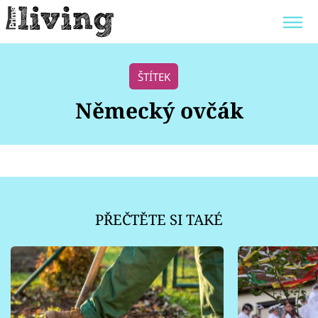
Trendy:
JAK UŠETŘIT
POKOJOVÉ KVĚTINY
ŠTÍTEK
BYDLENÍ SLAVNÝCH
ZAHRADA
Německý ovčák
Témata
Bydlení
PŘEČTĚTE SI TAKÉ
Zahrada
Design