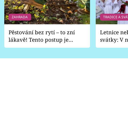
Sledujte prima+
ZAHRADA
TRADICE A SVÁ
Přihlášení
Pěstování bez rytí – to zní
Letnice ne
lákavě! Tento postup je
svátky: V n
Sledujte nás
vhodný jen pro některé
pondělí z
zahrady