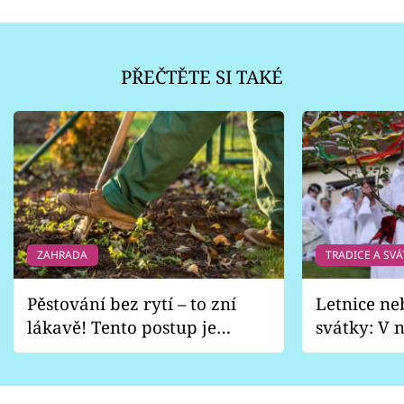
PŘEČTĚTE SI TAKÉ
ZAHRADA
TRADICE A SVÁ
Pěstování bez rytí – to zní
Letnice ne
lákavě! Tento postup je
svátky: V n
vhodný jen pro některé
pondělí z
zahrady