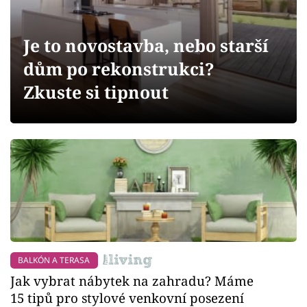
Sledujte prima+
Je to novostavba, nebo starší
Přihlášení
dům po rekonstrukci?
Zkuste si tipnout
Sledujte nás
BALKÓN A TERASA
Jak vybrat nábytek na zahradu? Máme
15 tipů pro stylové venkovní posezení