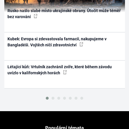
Rusko našlo slabé místo ukrajinské obrany. Útočit může téměř
bez varování
Kubek: Evropa si zdevastovala farmacii, nakupujeme v
Bangladéši. Vojtěch ničí zdravotnictví
Létající kůň: Vrtulník zachránil zvíře, které během závodu
uvízlo v kalifornských horách
Populární témata