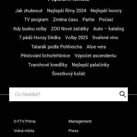
Jak zhubnout
Nejlepší filmy 2024
Nejlepší horory
TV program
Změna času
Partie
Počasí
Kdy budou volby
ZOO Nové začátky
Auto – katalog
7 pádů Honzy Dědka
Volby 2025
Svařené víno
Tatarák podle Pohlreicha
Aloe vera
Pěstování lichořeřišnice
Výpočet ascendentu
Tvarohové knedlíky
Nejlepší palačinky
Švestkový koláč
O FTV Prima
Management
Volná místa
Press