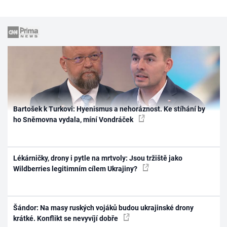
Bartošek k Turkovi: Hyenismus a nehoráznost. Ke stíhání by
ho Sněmovna vydala, míní Vondráček
Lékárničky, drony i pytle na mrtvoly: Jsou tržiště jako
Wildberries legitimním cílem Ukrajiny?
Šándor: Na masy ruských vojáků budou ukrajinské drony
krátké. Konflikt se nevyvíjí dobře