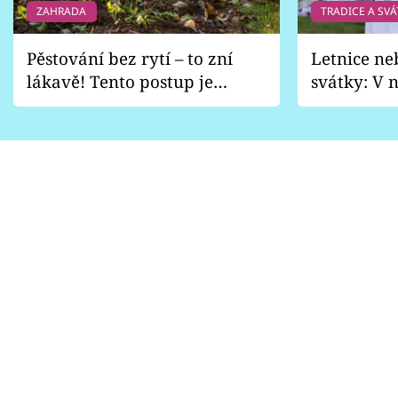
ZAHRADA
TRADICE A SVÁ
Pěstování bez rytí – to zní
Letnice ne
lákavě! Tento postup je
svátky: V n
vhodný jen pro některé
pondělí z
zahrady