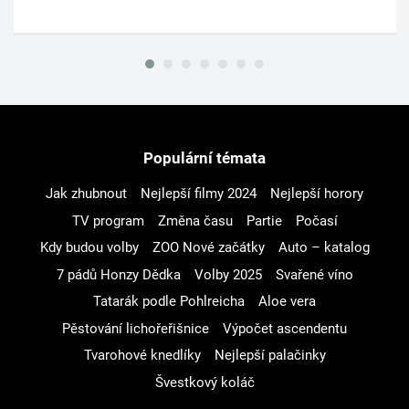
Populární témata
Jak zhubnout
Nejlepší filmy 2024
Nejlepší horory
TV program
Změna času
Partie
Počasí
Kdy budou volby
ZOO Nové začátky
Auto – katalog
7 pádů Honzy Dědka
Volby 2025
Svařené víno
Tatarák podle Pohlreicha
Aloe vera
Pěstování lichořeřišnice
Výpočet ascendentu
Tvarohové knedlíky
Nejlepší palačinky
Švestkový koláč