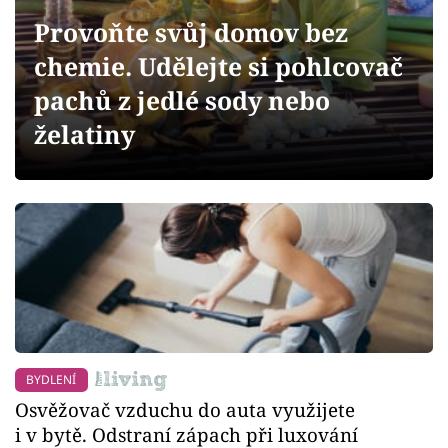
Sledujte prima+
Provoňte svůj domov bez
chemie. Udělejte si pohlcovač
Přihlášení
pachů z jedlé sody nebo
želatiny
Sledujte nás
BYDLENÍ
Osvěžovač vzduchu do auta využijete
i v bytě. Odstraní zápach při luxování