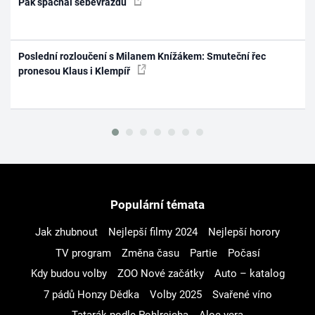
Pak spáchal sebevraždu
Poslední rozloučení s Milanem Knížákem: Smuteční řec
pronesou Klaus i Klempíř
Populární témata
Jak zhubnout
Nejlepší filmy 2024
Nejlepší horory
TV program
Změna času
Partie
Počasí
Kdy budou volby
ZOO Nové začátky
Auto – katalog
7 pádů Honzy Dědka
Volby 2025
Svařené víno