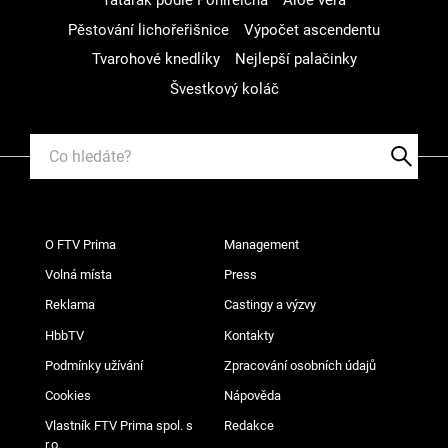
Tatarák podle Pohlreicha
Aloe vera
Pěstování lichořeřišnice
Výpočet ascendentu
Tvarohové knedlíky
Nejlepší palačinky
Švestkový koláč
O FTV Prima
Management
Volná místa
Press
Reklama
Castingy a výzvy
HbbTV
Kontakty
Podmínky užívání
Zpracování osobních údajů
Cookies
Nápověda
Vlastník FTV Prima spol. s
Redakce
r.o.