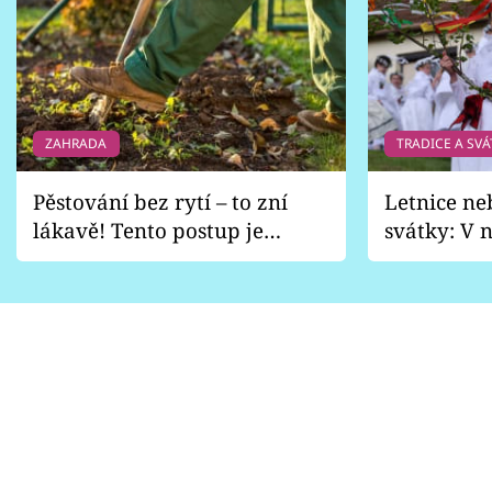
ZAHRADA
TRADICE A SVÁ
Pěstování bez rytí – to zní
Letnice ne
lákavě! Tento postup je
svátky: V n
vhodný jen pro některé
pondělí z
zahrady