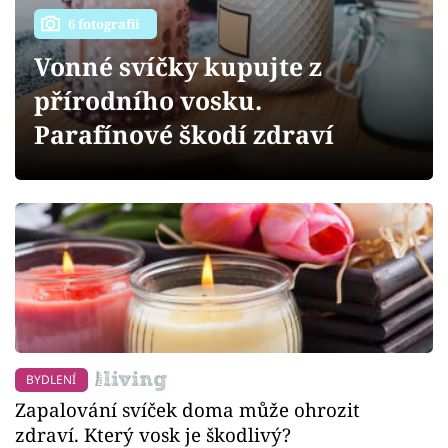
Sledujte prima+
6 fotografií
Vonné svíčky kupujte z
Přihlášení
přírodního vosku.
Parafínové škodí zdraví
Sledujte nás
BYDLENÍ
Zapalování svíček doma může ohrozit
zdraví. Který vosk je škodlivý?