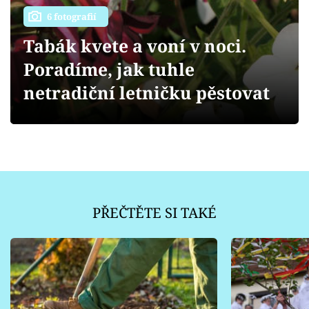
Sledujte prima+
6 fotografií
Tabák kvete a voní v noci.
Přihlášení
Poradíme, jak tuhle
netradiční letničku pěstovat
Sledujte nás
PŘEČTĚTE SI TAKÉ