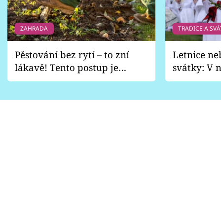
ZAHRADA
TRADICE A SVÁ
Pěstování bez rytí – to zní
Letnice ne
lákavě! Tento postup je
svátky: V n
vhodný jen pro některé
pondělí z
zahrady