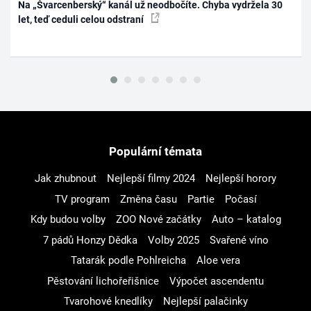
Na „Švarcenberský“ kanál už neodbočíte. Chyba vydržela 30
let, teď ceduli celou odstraní
Populární témata
Jak zhubnout
Nejlepší filmy 2024
Nejlepší horory
TV program
Změna času
Partie
Počasí
Kdy budou volby
ZOO Nové začátky
Auto – katalog
7 pádů Honzy Dědka
Volby 2025
Svařené víno
Tatarák podle Pohlreicha
Aloe vera
Pěstování lichořeřišnice
Výpočet ascendentu
Tvarohové knedlíky
Nejlepší palačinky