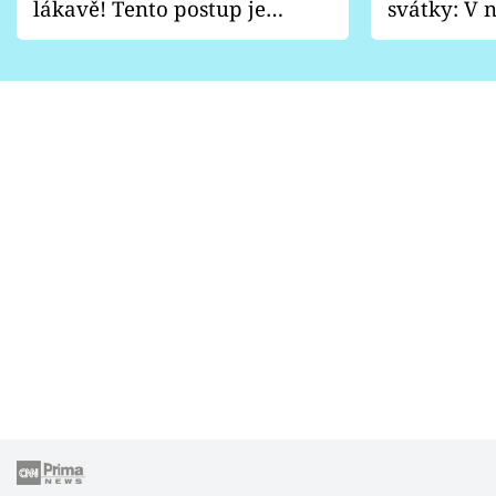
lákavě! Tento postup je
svátky: V n
vhodný jen pro některé
pondělí z
zahrady