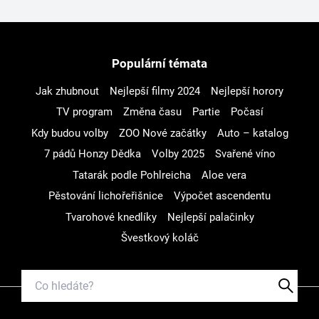
Populární témata
Jak zhubnout
Nejlepší filmy 2024
Nejlepší horory
TV program
Změna času
Partie
Počasí
Kdy budou volby
ZOO Nové začátky
Auto – katalog
7 pádů Honzy Dědka
Volby 2025
Svařené víno
Tatarák podle Pohlreicha
Aloe vera
Pěstování lichořeřišnice
Výpočet ascendentu
Tvarohové knedlíky
Nejlepší palačinky
Švestkový koláč