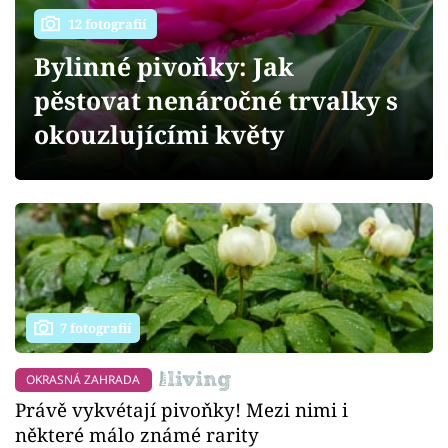
Sledujte prima+
12 fotografií
Bylinné pivoňky: Jak
Přihlášení
pěstovat nenáročné trvalky s
okouzlujícími květy
Sledujte nás
7 fotografií
OKRASNÁ ZAHRADA
Právě vykvétají pivoňky! Mezi nimi i
některé málo známé rarity