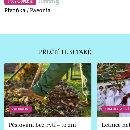
ENCYKLOPEDIE
Pivoňka / Paeonia
PŘEČTĚTE SI TAKÉ
ZAHRADA
TRADICE A SVÁ
Pěstování bez rytí – to zní
Letnice ne