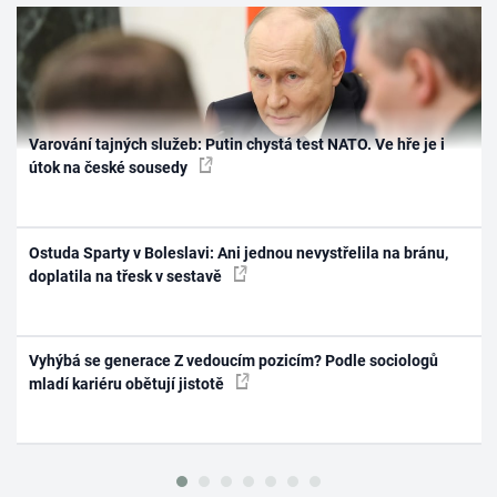
Varování tajných služeb: Putin chystá test NATO. Ve hře je i
útok na české sousedy
Ostuda Sparty v Boleslavi: Ani jednou nevystřelila na bránu,
doplatila na třesk v sestavě
Vyhýbá se generace Z vedoucím pozicím? Podle sociologů
mladí kariéru obětují jistotě