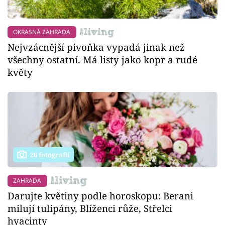
OKRASNÁ ZAHRADA
Nejvzácnější pivoňka vypadá jinak než
všechny ostatní. Má listy jako kopr a rudé
květy
26 fotografií
ZAHRADA
Darujte květiny podle horoskopu: Berani
milují tulipány, Blíženci růže, Střelci
hyacinty