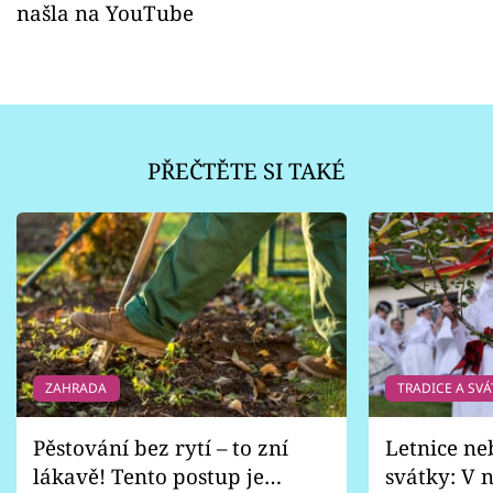
našla na YouTube
PŘEČTĚTE SI TAKÉ
ZAHRADA
TRADICE A SVÁ
Pěstování bez rytí – to zní
Letnice ne
lákavě! Tento postup je
svátky: V n