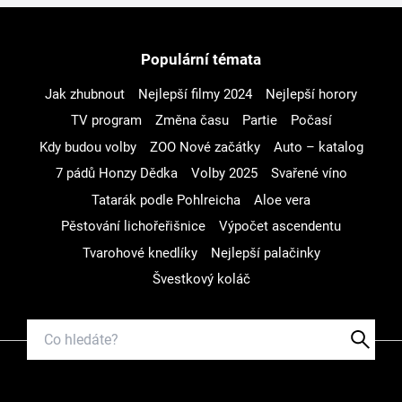
Populární témata
Jak zhubnout
Nejlepší filmy 2024
Nejlepší horory
TV program
Změna času
Partie
Počasí
Kdy budou volby
ZOO Nové začátky
Auto – katalog
7 pádů Honzy Dědka
Volby 2025
Svařené víno
Tatarák podle Pohlreicha
Aloe vera
Pěstování lichořeřišnice
Výpočet ascendentu
Tvarohové knedlíky
Nejlepší palačinky
Švestkový koláč