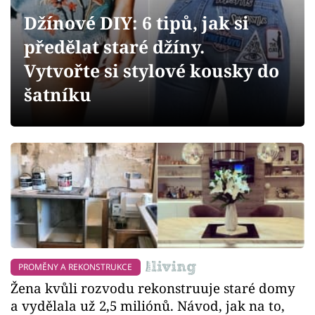
Sledujte prima+
Džínové DIY: 6 tipů, jak si
předělat staré džíny.
Přihlášení
Vytvořte si stylové kousky do
šatníku
Sledujte nás
PROMĚNY A REKONSTRUKCE
Žena kvůli rozvodu rekonstruuje staré domy
a vydělala už 2,5 miliónů. Návod, jak na to,