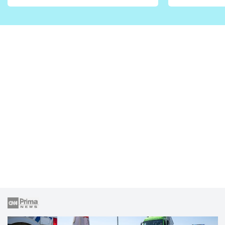
vhodný jen pro některé
pondělí z
zahrady