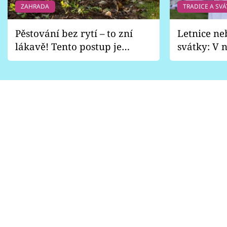
ZAHRADA
TRADICE A SVÁ
Pěstování bez rytí – to zní
Letnice ne
lákavě! Tento postup je
svátky: V n
vhodný jen pro některé
pondělí z
zahrady