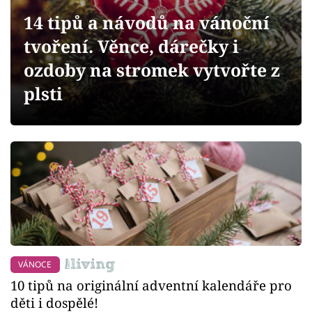
Sledujte prima+
14 tipů a návodů na vánoční
tvoření. Věnce, dárečky i
Přihlášení
ozdoby na stromek vytvořte z
plsti
Sledujte nás
VÁNOCE
10 tipů na originální adventní kalendáře pro
děti i dospělé!