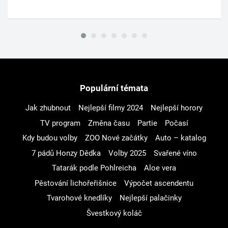
Populární témata
Jak zhubnout
Nejlepší filmy 2024
Nejlepší horory
TV program
Změna času
Partie
Počasí
Kdy budou volby
ZOO Nové začátky
Auto – katalog
7 pádů Honzy Dědka
Volby 2025
Svařené víno
Tatarák podle Pohlreicha
Aloe vera
Pěstování lichořeřišnice
Výpočet ascendentu
Tvarohové knedlíky
Nejlepší palačinky
Švestkový koláč