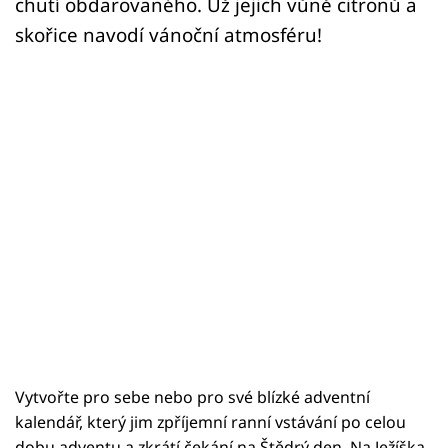
chutí obdarovaného. Už jejich vůně citronů a
skořice navodí vánoční atmosféru!
Vytvořte pro sebe nebo pro své blízké adventní
kalendář, který jim zpříjemní ranní vstávání po celou
dobu adventu a zkrátí čekání na Štědrý den. Na Ježíška