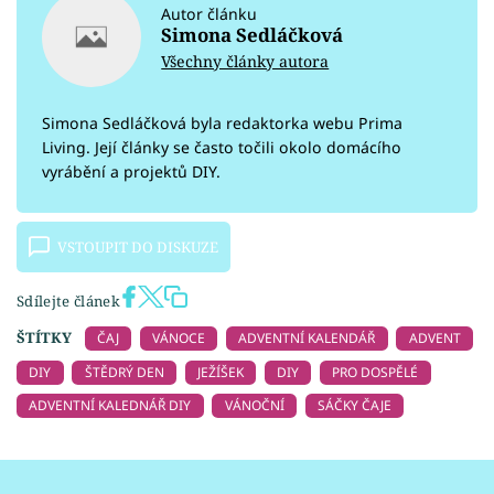
Autor článku
Simona Sedláčková
Všechny články autora
Simona Sedláčková byla redaktorka webu Prima
Living. Její články se často točili okolo domácího
vyrábění a projektů DIY.
VSTOUPIT DO DISKUZE
Sdílejte článek
ŠTÍTKY
ČAJ
VÁNOCE
ADVENTNÍ KALENDÁŘ
ADVENT
DIY
ŠTĚDRÝ DEN
JEŽÍŠEK
DIY
PRO DOSPĚLÉ
ADVENTNÍ KALEDNÁŘ DIY
VÁNOČNÍ
SÁČKY ČAJE