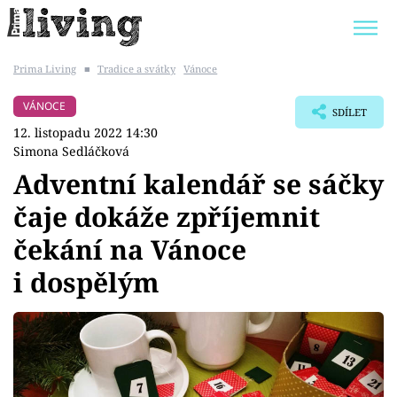
Prima Living
■
Tradice a svátky
Vánoce
Trendy:
JAK UŠETŘIT
POKOJOVÉ KVĚTINY
VÁNOCE
SDÍLET
BYDLENÍ SLAVNÝCH
ZAHRADA
12. listopadu 2022 14:30
Simona Sedláčková
Adventní kalendář se sáčky
čaje dokáže zpříjemnit
Témata
čekání na Vánoce
Bydlení
i dospělým
Zahrada
Design