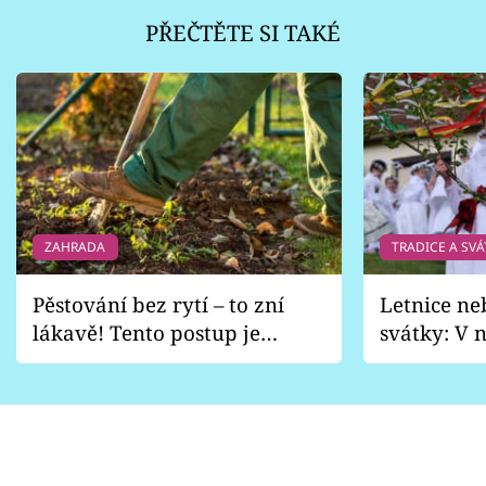
PŘEČTĚTE SI TAKÉ
ZAHRADA
TRADICE A SVÁ
Pěstování bez rytí – to zní
Letnice ne
lákavě! Tento postup je
svátky: V n
vhodný jen pro některé
pondělí z
zahrady