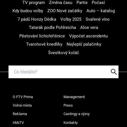
TV program
Změna času
Partie
Počasí
Kdy budou volby
ZOO Nové začátky
Auto – katalog
7 pádů Honzy Dědka
Volby 2025
Svařené víno
Tatarák podle Pohlreicha
Aloe vera
Pěstování lichořeřišnice
Výpočet ascendentu
Tvarohové knedlíky
Nejlepší palačinky
Švestkový koláč
O FTV Prima
Management
Volná místa
Press
Reklama
Castingy a výzvy
HbbTV
Kontakty