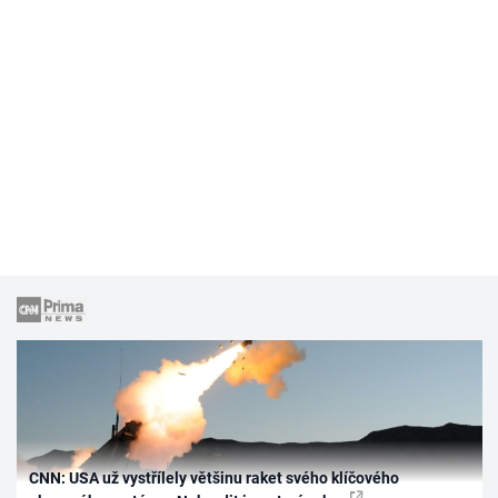
CNN: USA už vystřílely většinu raket svého klíčového