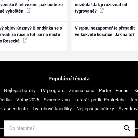
vensku 5 let vězení, pak bude ze
nezdolá! Jak ji rozeznat od
mě vyhoštěn
tygrované?
vý objev Kazmy? Blondýnka se s
V srpnu nezapomeňte přesadit
 vodí za ruce a fotí se na místě
velkokvěté kosatce. Jak na to?
ko Rosecká
Populární témata
Nejlepší horory
TV program
Změna času
Partie
Počasí
K
Dědka
Volby 2025
Svařené víno
Tatarák podle Pohlreicha
Alo
t ascendentu
Tvarohové knedlíky
Nejlepší palačinky
Švestkov