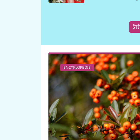
požáru
ŠTÍ
ENCYKLOPEDIE