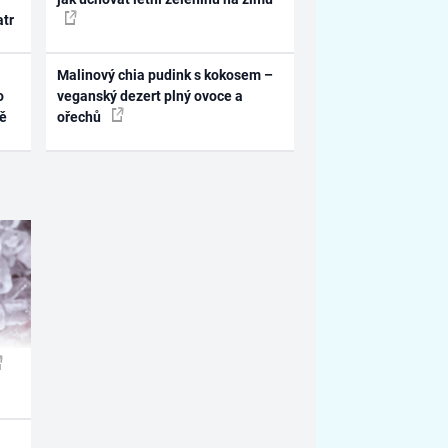
atr
Malinový chia pudink s kokosem –
o
veganský dezert plný ovoce a
ně
ořechů