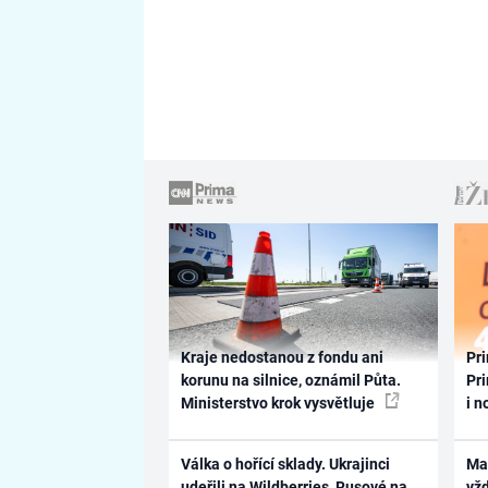
Kraje nedostanou z fondu ani
Pri
korunu na silnice, oznámil Půta.
Pri
Ministerstvo krok vysvětluje
i n
Válka o hořící sklady. Ukrajinci
Ma
udeřili na Wildberries, Rusové na
vž