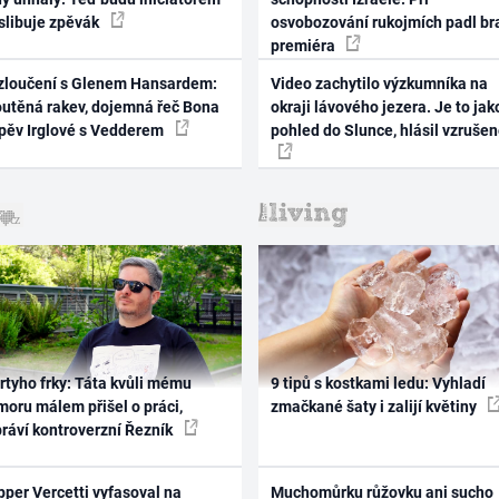
 slibuje zpěvák
osvobozování rukojmích padl br
premiéra
zloučení s Glenem Hansardem:
Video zachytilo výzkumníka na
outěná rakev, dojemná řeč Bona
okraji lávového jezera. Je to jak
zpěv Irglové s Vedderem
pohled do Slunce, hlásil vzruše
rtyho frky: Táta kvůli mému
9 tipů s kostkami ledu: Vyhladí
oru málem přišel o práci,
zmačkané šaty i zalijí květiny
práví kontroverzní Řezník
per Vercetti vyfasoval na
Muchomůrku růžovku ani sucho