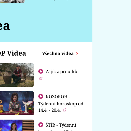
chátrá
ea
P Videa
Všechna videa
Zajíc z proutků
KOZOROH -
Týdenní horoskop od
14.4. - 20.4.
ŠTÍR - Týdenní