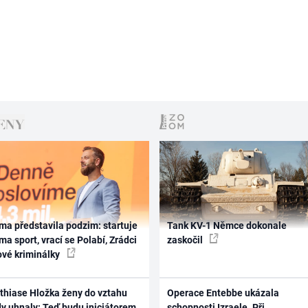
ma představila podzim: startuje
Tank KV-1 Němce dokonale
ma sport, vrací se Polabí, Zrádci
zaskočil
ové kriminálky
thiase Hložka ženy do vztahu
Operace Entebbe ukázala
dy uhnaly: Teď budu iniciátorem
schopnosti Izraele. Při