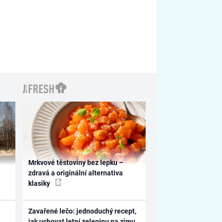
Mrkvové těstoviny bez lepku –
zdravá a originální alternativa
klasiky
Zavařené lečo: jednoduchý recept,
jak uchovat letní zeleninu na zimu