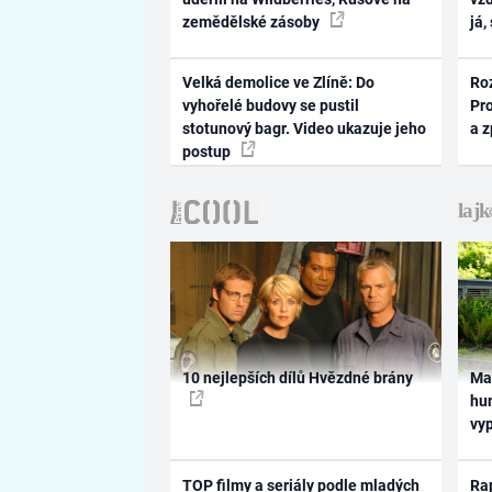
zemědělské zásoby
já,
Velká demolice ve Zlíně: Do
Ro
vyhořelé budovy se pustil
Pr
stotunový bagr. Video ukazuje jeho
a 
postup
10 nejlepších dílů Hvězdné brány
Ma
hum
vy
TOP filmy a seriály podle mladých
Rap