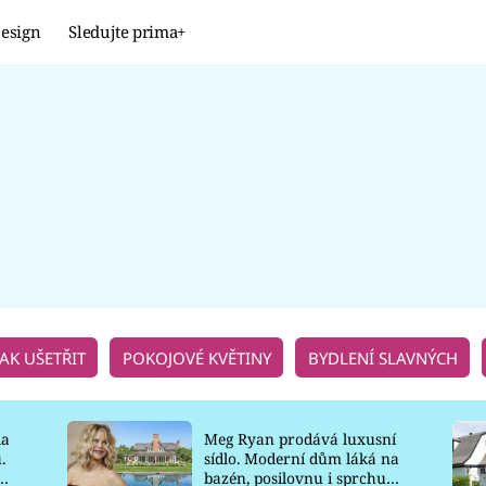
esign
Sledujte prima+
Design
TRENDY
JAK NA TO
PROMĚNY
NAŠE TIPY
JAK UŠETŘIT
POKOJOVÉ KVĚTINY
BYDLENÍ SLAVNÝCH
la
Meg Ryan prodává luxusní
.
sídlo. Moderní dům láká na
o
bazén, posilovnu i sprchu