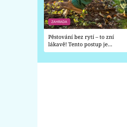
ZAHRADA
Pěstování bez rytí – to zní
lákavě! Tento postup je
vhodný jen pro některé
zahrady