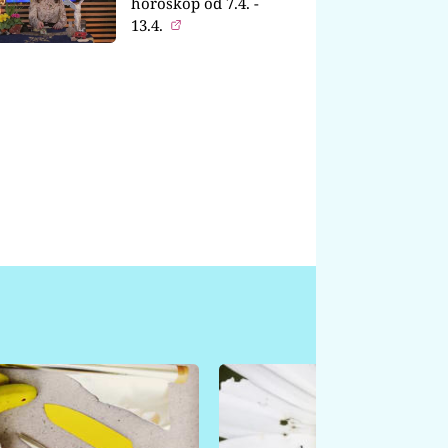
horoskop od 7.4. -
13.4.