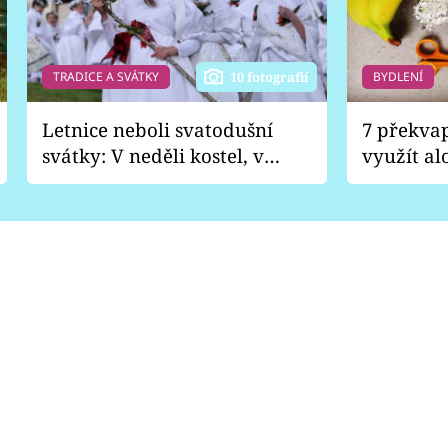
TRADICE A SVÁTKY
BYDLENÍ
10 fotografií
Letnice neboli svatodušní
7 překva
svátky: V neděli kostel, v
využít al
pondělí zábava
Nabrousí
nádobí