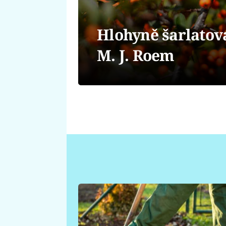
Hlohyně šarlatov
M. J. Roem