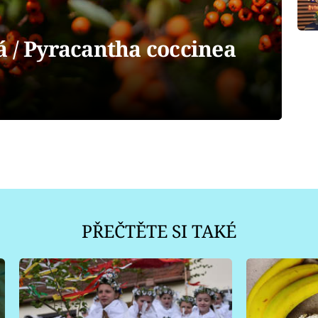
á / Pyracantha coccinea
PŘEČTĚTE SI TAKÉ