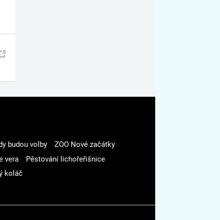
dy budou volby
ZOO Nové začátky
e vera
Pěstování lichořeřišnice
ý koláč