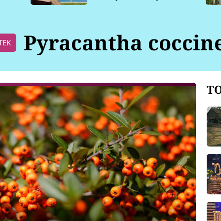
pro psy
Pyracantha coccin
TEK
TO