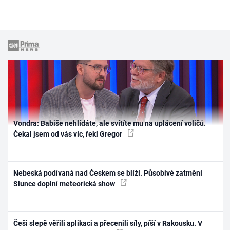
Vondra: Babiše nehlídáte, ale svítíte mu na uplácení voličů.
Čekal jsem od vás víc, řekl Gregor
Nebeská podívaná nad Českem se blíží. Působivé zatmění
Slunce doplní meteorická show
Češi slepě věřili aplikaci a přecenili síly, píší v Rakousku. V