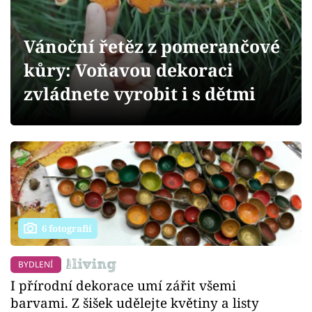
Sledujte prima+
Vánoční řetěz z pomerančové
Přihlášení
kůry: Voňavou dekoraci
zvládnete vyrobit i s dětmi
Sledujte nás
6 fotografií
BYDLENÍ
I přírodní dekorace umí zářit všemi
barvami. Z šišek udělejte květiny a listy