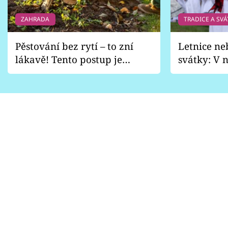
ZAHRADA
TRADICE A SVÁ
Pěstování bez rytí – to zní
Letnice ne
lákavě! Tento postup je
svátky: V n
vhodný jen pro některé
pondělí z
zahrady