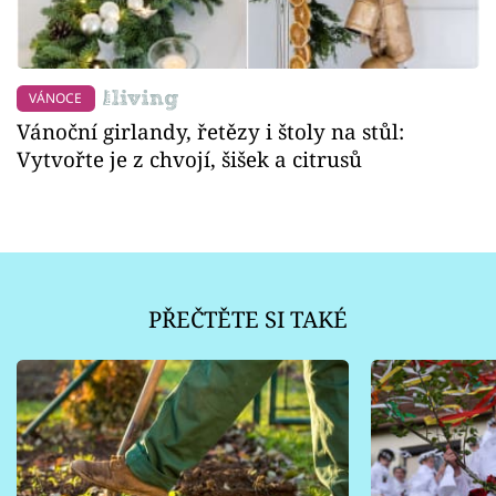
VÁNOCE
Vánoční girlandy, řetězy i štoly na stůl:
Vytvořte je z chvojí, šišek a citrusů
PŘEČTĚTE SI TAKÉ