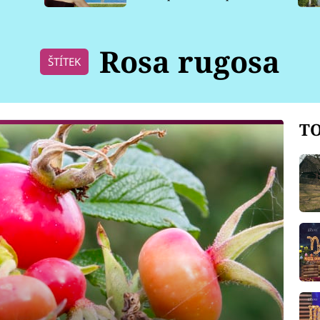
pro psy
Rosa rugosa
ŠTÍTEK
TO