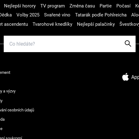
Nejlepší horory
TV program
Změna času
Partie
Počasí
K
Dědka
Volby 2025
Svařené víno
Tatarák podle Pohlreicha
Alo
t ascendentu
Tvarohové knedlíky
Nejlepší palačinky
Švestkov
ement
App
y a výzvy
ty
vání osobních údajů
ěda
ce
ení soukromí