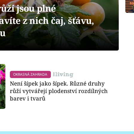
ůží jsou plné
víte z nich čaj, šťávu,
du
OKRASNÁ ZAHRADA
Není šípek jako šípek. Různé druhy
růží vytvářejí plodenství rozdílných
barev i tvarů