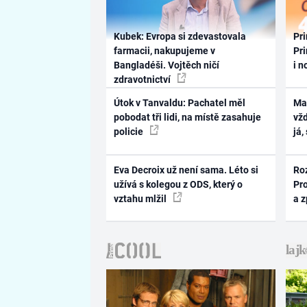
Kubek: Evropa si zdevastovala
Pri
farmacii, nakupujeme v
Pri
Bangladéši. Vojtěch ničí
i n
zdravotnictví
Útok v Tanvaldu: Pachatel měl
Ma
pobodat tři lidi, na místě zasahuje
vž
policie
já,
Eva Decroix už není sama. Léto si
Ro
užívá s kolegou z ODS, který o
Pr
vztahu mlžil
a 