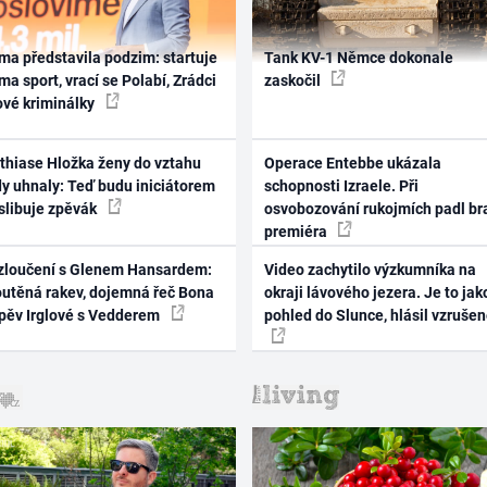
ma představila podzim: startuje
Tank KV-1 Němce dokonale
ma sport, vrací se Polabí, Zrádci
zaskočil
ové kriminálky
thiase Hložka ženy do vztahu
Operace Entebbe ukázala
dy uhnaly: Teď budu iniciátorem
schopnosti Izraele. Při
 slibuje zpěvák
osvobozování rukojmích padl br
premiéra
zloučení s Glenem Hansardem:
Video zachytilo výzkumníka na
outěná rakev, dojemná řeč Bona
okraji lávového jezera. Je to jak
zpěv Irglové s Vedderem
pohled do Slunce, hlásil vzruše