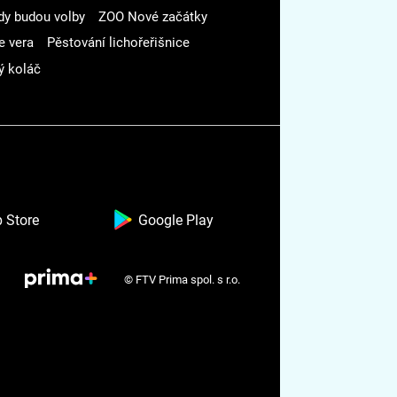
dy budou volby
ZOO Nové začátky
e vera
Pěstování lichořeřišnice
ý koláč
 Store
Google Play
© FTV Prima spol. s r.o.