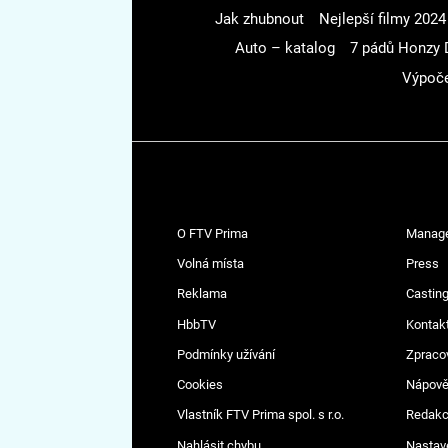
Jak zhubnout
Nejlepší filmy 2024
Auto – katalog
7 pádů Honzy 
Výpoče
O FTV Prima
Manag
Volná místa
Press
Reklama
Casting
HbbTV
Kontak
Podmínky užívání
Zpraco
Cookies
Nápov
Vlastník FTV Prima spol. s r.o.
Redak
Nahlásit chybu
Nastav