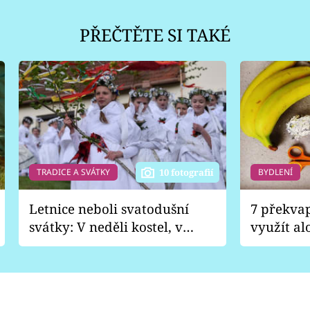
PŘEČTĚTE SI TAKÉ
TRADICE A SVÁTKY
BYDLENÍ
10 fotografií
Letnice neboli svatodušní
7 překva
svátky: V neděli kostel, v
využít al
pondělí zábava
Nabrousí
nádobí