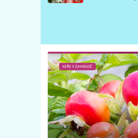
požáru
KEŘE V ZAHRADĚ