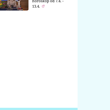
horoskop od 7.4. -
13.4.