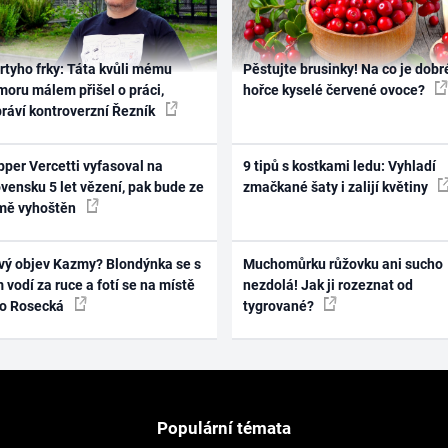
rtyho frky: Táta kvůli mému
Pěstujte brusinky! Na co je dobr
oru málem přišel o práci,
hořce kyselé červené ovoce?
práví kontroverzní Řezník
per Vercetti vyfasoval na
9 tipů s kostkami ledu: Vyhladí
vensku 5 let vězení, pak bude ze
zmačkané šaty i zalijí květiny
mě vyhoštěn
vý objev Kazmy? Blondýnka se s
Muchomůrku růžovku ani sucho
 vodí za ruce a fotí se na místě
nezdolá! Jak ji rozeznat od
ko Rosecká
tygrované?
Populární témata