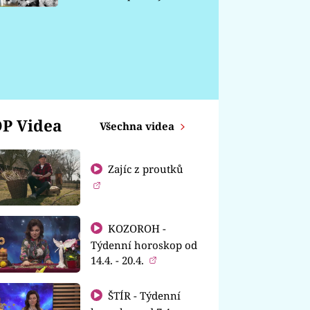
chátrá
P Videa
Všechna videa
Zajíc z proutků
KOZOROH -
Týdenní horoskop od
14.4. - 20.4.
ŠTÍR - Týdenní