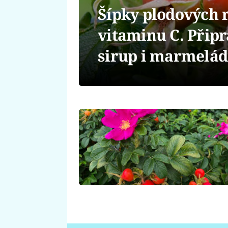
Šípky plodových r
vitaminu C. Připra
sirup i marmelá