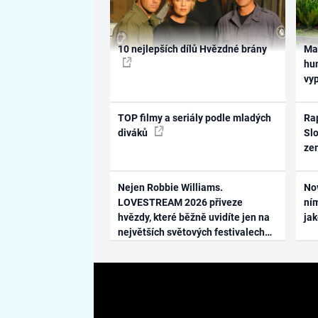
10 nejlepších dílů Hvězdné brány
Ma
hum
vy
TOP filmy a seriály podle mladých
Rap
diváků
Slo
ze
Nejen Robbie Williams.
No
LOVESTREAM 2026 přiveze
ním
hvězdy, které běžně uvidíte jen na
ja
největších světových festivalech