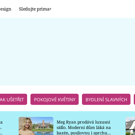
esign
Sledujte prima+
Design
TRENDY
JAK NA TO
PROMĚNY
NAŠE TIPY
JAK UŠETŘIT
POKOJOVÉ KVĚTINY
BYDLENÍ SLAVNÝCH
la
Meg Ryan prodává luxusní
.
sídlo. Moderní dům láká na
o
bazén, posilovnu i sprchu