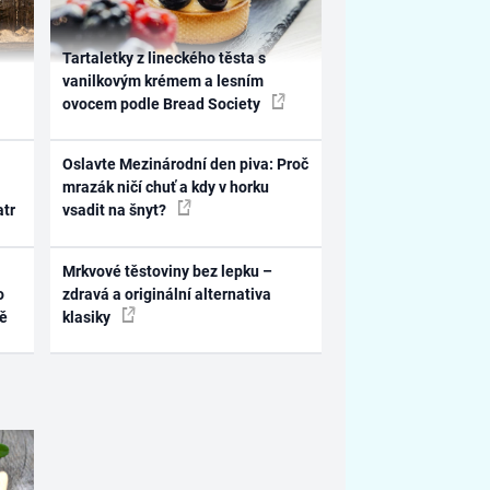
Tartaletky z lineckého těsta s
vanilkovým krémem a lesním
ovocem podle Bread Society
Oslavte Mezinárodní den piva: Proč
mrazák ničí chuť a kdy v horku
atr
vsadit na šnyt?
Mrkvové těstoviny bez lepku –
o
zdravá a originální alternativa
ně
klasiky