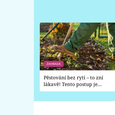
ZAHRADA
Pěstování bez rytí – to zní
lákavě! Tento postup je
vhodný jen pro některé
zahrady