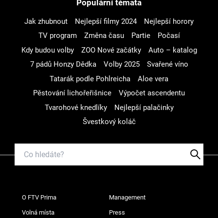
Populární témata
Jak zhubnout
Nejlepší filmy 2024
Nejlepší horory
TV program
Změna času
Partie
Počasí
Kdy budou volby
ZOO Nové začátky
Auto – katalog
7 pádů Honzy Dědka
Volby 2025
Svařené víno
Tatarák podle Pohlreicha
Aloe vera
Pěstování lichořeřišnice
Výpočet ascendentu
Tvarohové knedlíky
Nejlepší palačinky
Švestkový koláč
O FTV Prima
Management
Volná místa
Press