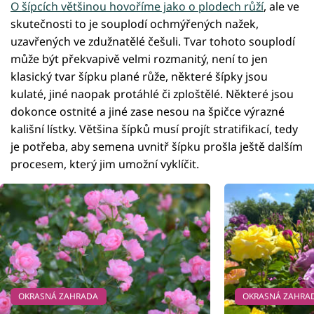
O šípcích většinou hovoříme jako o plodech růží
, ale ve
skutečnosti to je souplodí ochmýřených nažek,
uzavřených ve zdužnatělé češuli. Tvar tohoto souplodí
může být překvapivě velmi rozmanitý, není to jen
klasický tvar šípku plané růže, některé šípky jsou
kulaté, jiné naopak protáhlé či zploštělé. Některé jsou
dokonce ostnité a jiné zase nesou na špičce výrazné
kališní lístky. Většina šípků musí projít stratifikací, tedy
je potřeba, aby semena uvnitř šípku prošla ještě dalším
procesem, který jim umožní vyklíčit.
OKRASNÁ ZAHRADA
OKRASNÁ ZAHRA