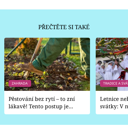
PŘEČTĚTE SI TAKÉ
ZAHRADA
TRADICE A SVÁ
Pěstování bez rytí – to zní
Letnice ne
lákavě! Tento postup je
svátky: V n
vhodný jen pro některé
pondělí z
zahrady