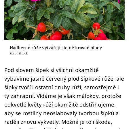
Sledujte prima+
Přihlášení
Sledujte nás
Nádherné růže vytvářejí stejně krásné plody
Zdroj: iStock
Pod slovem šípek si všichni okamžitě
vybavíme jasně červený plod šípkové růže, ale
šípky tvoří i ostatní druhy růží, samozřejmě i
ty zahradní. Vídáme je však málokdy, protože
odkvetlé květy růží okamžitě odstřihujeme,
aby se rostliny neoslabovaly tvorbou šípků a
raději znovu vykvetly. Možná je to i škoda,