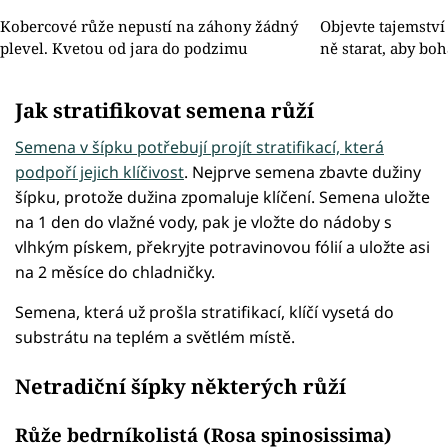
Kobercové růže nepustí na záhony žádný
Objevte tajemství
plevel. Kvetou od jara do podzimu
ně starat, aby boh
Jak stratifikovat semena růží
Semena v šípku potřebují projít stratifikací, která
podpoří jejich klíčivost
. Nejprve semena zbavte dužiny
šípku, protože dužina zpomaluje klíčení. Semena uložte
na 1 den do vlažné vody, pak je vložte do nádoby s
vlhkým pískem, překryjte potravinovou fólií a uložte asi
na 2 měsíce do chladničky.
Semena, která už prošla stratifikací, klíčí vysetá do
substrátu na teplém a světlém místě.
Netradiční šípky některých růží
Růže bedrníkolistá (Rosa spinosissima)