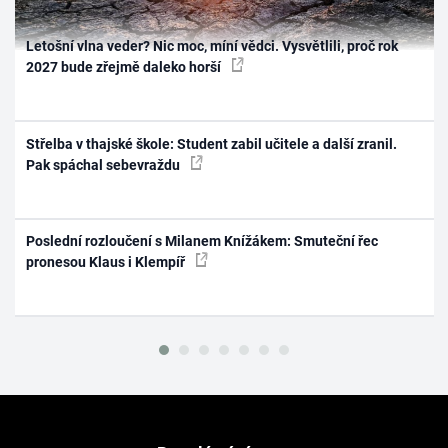
Letošní vlna veder? Nic moc, míní vědci. Vysvětlili, proč rok
2027 bude zřejmě daleko horší
Střelba v thajské škole: Student zabil učitele a další zranil.
Pak spáchal sebevraždu
Poslední rozloučení s Milanem Knížákem: Smuteční řec
pronesou Klaus i Klempíř