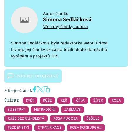
Autor článku
Simona Sedláčková
Všechny články autora
Simona Sedláčková byla redaktorka webu Prima
Living. Její články se často točili okolo domácího
vyrábění a projektů DIY.
VSTOUPIT DO DISKUZE
Sdílejte článek
ŠTÍTKY
KVĚT
RŮŽE
KEŘ
ČÍNA
ŠÍPEK
ROSA
SUBSTRÁT
NETRADIČNÍ
ZAJÍMAVÉ
RŮŽE BEDRNÍKOLISTÁ
ROSA RUGOSA
ŠEŠULE
PLODENSTVÍ
STRATIFIKACE
ROSA ROXBURGHII