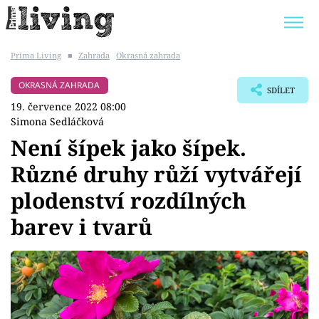
Prima Living
■
Zahrada
Okrasná zahrada
Trendy:
JAK UŠETŘIT
POKOJOVÉ KVĚTINY
OKRASNÁ ZAHRADA
SDÍLET
BYDLENÍ SLAVNÝCH
ZAHRADA
19. července 2022 08:00
Simona Sedláčková
Není šípek jako šípek.
Různé druhy růží vytvářejí
Témata
plodenství rozdílných
Bydlení
barev i tvarů
Zahrada
Design