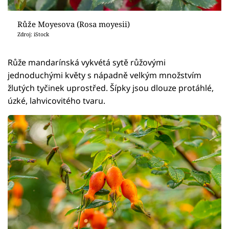
Růže Moyesova (Rosa moyesii)
Zdroj: iStock
Růže mandarínská vykvétá sytě růžovými
jednoduchými květy s nápadně velkým množstvím
žlutých tyčinek uprostřed. Šípky jsou dlouze protáhlé,
úzké, lahvicovitého tvaru.