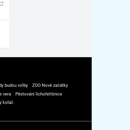
dy budou volby
ZOO Nové začátky
e vera
Pěstování lichořeřišnice
ý koláč