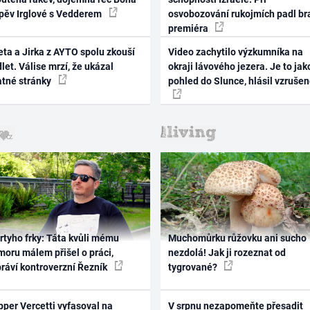
zpěv Irglové s Vedderem
osvobozování rukojmích padl br
premiéra
ta a Jirka z AYTO spolu zkouší
Video zachytilo výzkumníka na
let. Válise mrzí, že ukázal
okraji lávového jezera. Je to jak
atné stránky
pohled do Slunce, hlásil vzruše
rtyho frky: Táta kvůli mému
Muchomůrku růžovku ani sucho
oru málem přišel o práci,
nezdolá! Jak ji rozeznat od
práví kontroverzní Řezník
tygrované?
per Vercetti vyfasoval na
V srpnu nezapomeňte přesadit