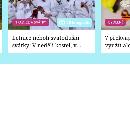
TRADICE A SVÁTKY
BYDLENÍ
10 fotografií
Letnice neboli svatodušní
7 překva
svátky: V neděli kostel, v
využít al
pondělí zábava
Nabrousí
nádobí