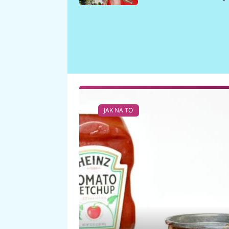
požáru
JAK NA TO