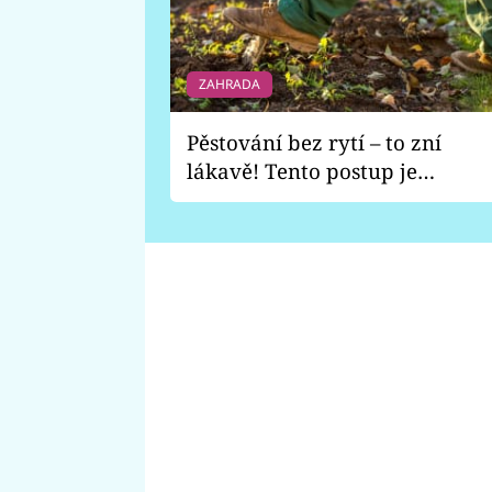
ZAHRADA
Pěstování bez rytí – to zní
lákavě! Tento postup je
vhodný jen pro některé
zahrady