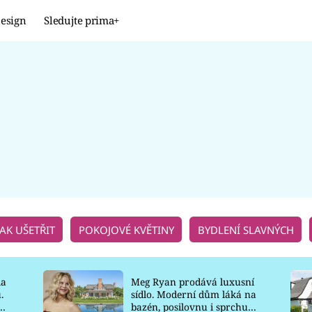
esign
Sledujte prima+
Design
TRENDY
JAK NA TO
PROMĚNY
NAŠE TIPY
JAK UŠETŘIT
POKOJOVÉ KVĚTINY
BYDLENÍ SLAVNÝCH
la
Meg Ryan prodává luxusní
.
sídlo. Moderní dům láká na
o
bazén, posilovnu i sprchu