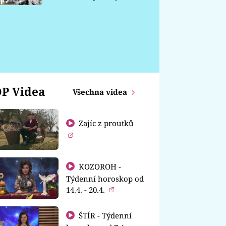
chátrá
P Videa
Všechna videa
Zajíc z proutků
KOZOROH -
Týdenní horoskop od
14.4. - 20.4.
ŠTÍR - Týdenní