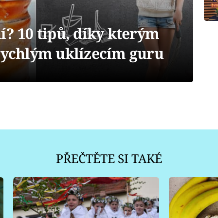
í? 10 tipů, díky kterým
 rychlým uklízecím guru
PŘEČTĚTE SI TAKÉ