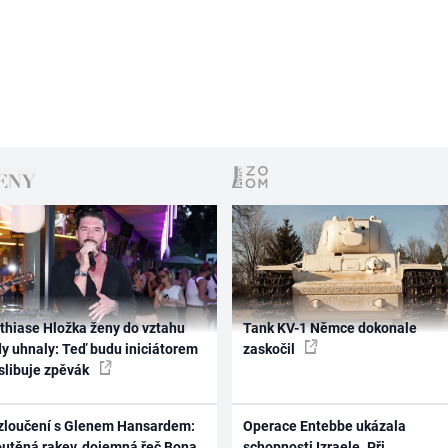
thiase Hložka ženy do vztahu
Tank KV-1 Němce dokonale
dy uhnaly: Teď budu iniciátorem
zaskočil
 slibuje zpěvák
zloučení s Glenem Hansardem:
Operace Entebbe ukázala
outěná rakev, dojemná řeč Bona
schopnosti Izraele. Při