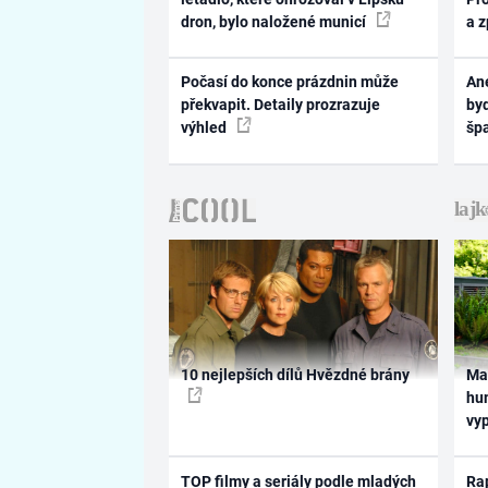
dron, bylo naložené municí
a 
Počasí do konce prázdnin může
Ane
překvapit. Detaily prozrazuje
byd
výhled
šp
10 nejlepších dílů Hvězdné brány
Ma
hum
vy
TOP filmy a seriály podle mladých
Rap