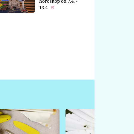
horoskop od 7.4. -
13.4.