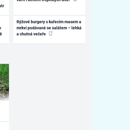
atr
Rýžové burgery s kuřecím masem a
o
mrkví podávané se salátem – lehká
ně
a chutná večeře