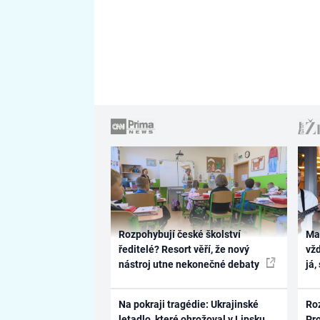
Rozpohybují české školství
Ma
ředitelé? Resort věří, že nový
vž
nástroj utne nekonečné debaty
já,
Na pokraji tragédie: Ukrajinské
Ro
letadlo, které ohrožoval v Lipsku
Pr