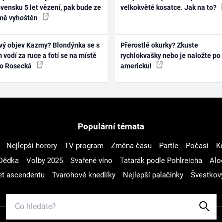
vensku 5 let vězení, pak bude ze
velkokvěté kosatce. Jak na to?
mě vyhoštěn
vý objev Kazmy? Blondýnka se s
Přerostlé okurky? Zkuste
 vodí za ruce a fotí se na místě
rychlokvašky nebo je naložte po
ko Rosecká
americku!
Populární témata
Nejlepší horory
TV program
Změna času
Partie
Počasí
K
Dědka
Volby 2025
Svařené víno
Tatarák podle Pohlreicha
Alo
t ascendentu
Tvarohové knedlíky
Nejlepší palačinky
Švestkov