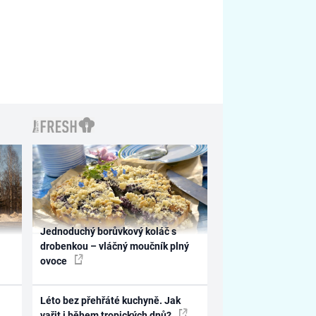
Jednoduchý borůvkový koláč s
drobenkou – vláčný moučník plný
ovoce
Léto bez přehřáté kuchyně. Jak
vařit i během tropických dnů?