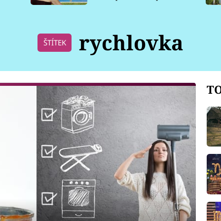
pro psy
rychlovka
ŠTÍTEK
TO