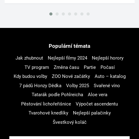
Populární témata
Jak zhubnout
Nejlepší filmy 2024
Nejlepší horory
TV program
Změna času
Partie
Počasí
Kdy budou volby
ZOO Nové začátky
Auto – katalog
7 pádů Honzy Dědka
Volby 2025
Svařené víno
Tatarák podle Pohlreicha
Aloe vera
Pěstování lichořeřišnice
Výpočet ascendentu
Tvarohové knedlíky
Nejlepší palačinky
Švestkový koláč