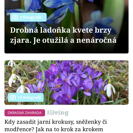
Sledujte prima+
9 fotografií
Přihlášení
Drobná ladoňka kvete brzy
zjara. Je otužilá a nenáročná
Sledujte nás
13 fotografií
OKRASNÁ ZAHRADA
Kdy zasadit jarní krokusy, sněženky či
modřence? Jak na to krok za krokem