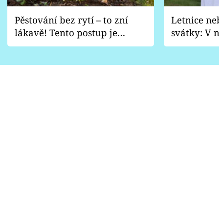
Pěstování bez rytí – to zní
Letnice ne
lákavě! Tento postup je
svátky: V n
vhodný jen pro některé
pondělí z
zahrady