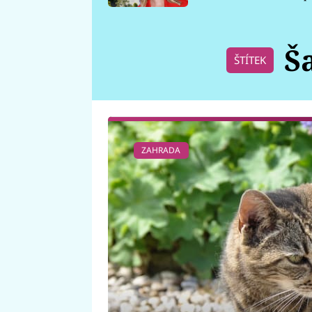
požáru
Š
ŠTÍTEK
ZAHRADA