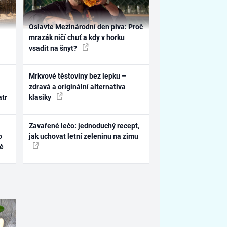
Oslavte Mezinárodní den piva: Proč
mrazák ničí chuť a kdy v horku
vsadit na šnyt?
Mrkvové těstoviny bez lepku –
zdravá a originální alternativa
atr
klasiky
Zavařené lečo: jednoduchý recept,
o
jak uchovat letní zeleninu na zimu
ně