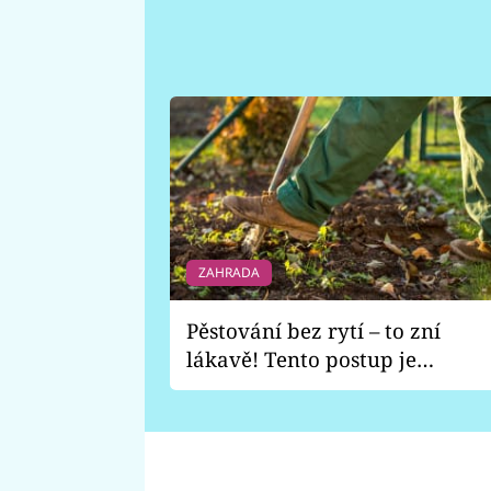
ZAHRADA
Pěstování bez rytí – to zní
lákavě! Tento postup je
vhodný jen pro některé
zahrady