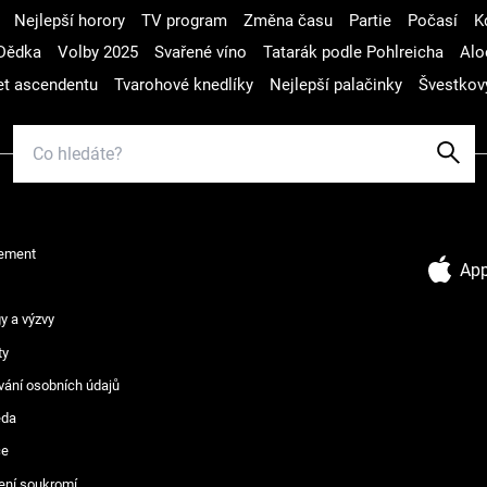
Nejlepší horory
TV program
Změna času
Partie
Počasí
K
Dědka
Volby 2025
Svařené víno
Tatarák podle Pohlreicha
Alo
t ascendentu
Tvarohové knedlíky
Nejlepší palačinky
Švestkov
ement
App
y a výzvy
ty
vání osobních údajů
ěda
ce
ení soukromí