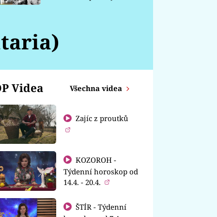
chátrá
taria)
P Videa
Všechna videa
Zajíc z proutků
KOZOROH -
Týdenní horoskop od
14.4. - 20.4.
ŠTÍR - Týdenní