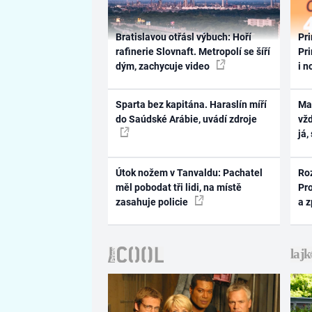
Bratislavou otřásl výbuch: Hoří
Pri
rafinerie Slovnaft. Metropolí se šíří
Pri
dým, zachycuje video
i n
Sparta bez kapitána. Haraslín míří
Ma
do Saúdské Arábie, uvádí zdroje
vž
já,
Útok nožem v Tanvaldu: Pachatel
Ro
měl pobodat tři lidi, na místě
Pr
zasahuje policie
a 