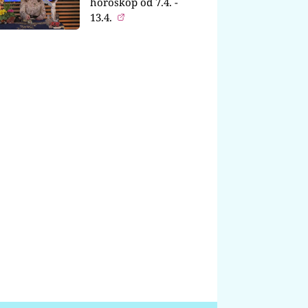
horoskop od 7.4. -
13.4.