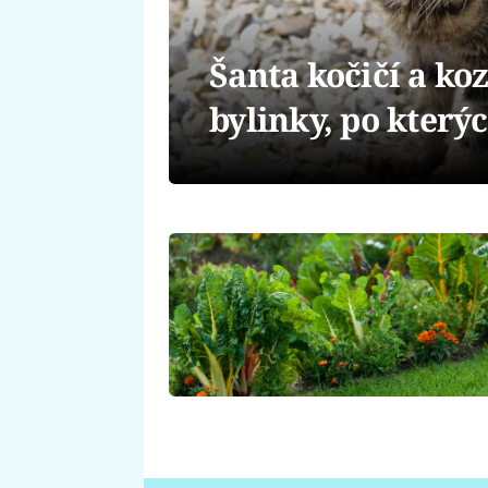
Šanta kočičí a ko
bylinky, po který