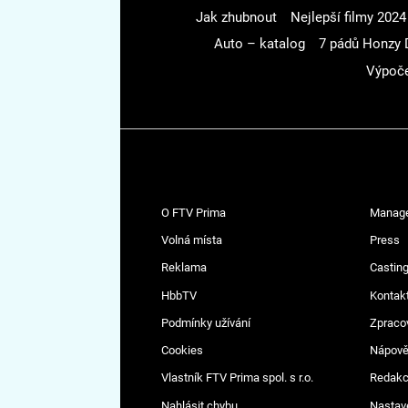
Jak zhubnout
Nejlepší filmy 2024
Auto – katalog
7 pádů Honzy 
Výpoče
O FTV Prima
Manag
Volná místa
Press
Reklama
Casting
HbbTV
Kontak
Podmínky užívání
Zpraco
Cookies
Nápov
Vlastník FTV Prima spol. s r.o.
Redak
Nahlásit chybu
Nastav