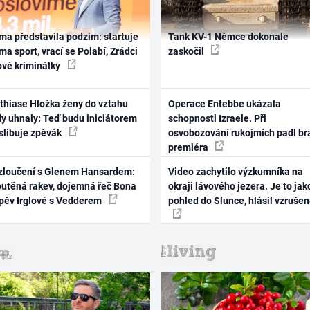
ma představila podzim: startuje
Tank KV-1 Němce dokonale
ma sport, vrací se Polabí, Zrádci
zaskočil
ové kriminálky
thiase Hložka ženy do vztahu
Operace Entebbe ukázala
dy uhnaly: Teď budu iniciátorem
schopnosti Izraele. Při
 slibuje zpěvák
osvobozování rukojmích padl br
premiéra
zloučení s Glenem Hansardem:
Video zachytilo výzkumníka na
outěná rakev, dojemná řeč Bona
okraji lávového jezera. Je to jak
zpěv Irglové s Vedderem
pohled do Slunce, hlásil vzruše