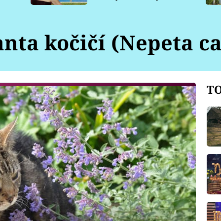
pro psy
anta kočičí (Nepeta ca
TO