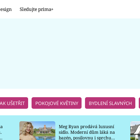
esign
Sledujte prima+
Design
TRENDY
JAK NA TO
PROMĚNY
NAŠE TIPY
JAK UŠETŘIT
POKOJOVÉ KVĚTINY
BYDLENÍ SLAVNÝCH
la
Meg Ryan prodává luxusní
.
sídlo. Moderní dům láká na
o
bazén, posilovnu i sprchu