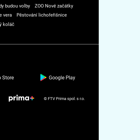
dy budou volby
ZOO Nové začátky
e vera
Pěstování lichořeřišnice
ý koláč
 Store
Google Play
© FTV Prima spol. s r.o.