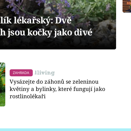
zlík lékařský: Dvě
ch jsou kočky jako divé
ZAHRADA
Vysázejte do záhonů se zeleninou
květiny a bylinky, které fungují jako
rostlinolékaři