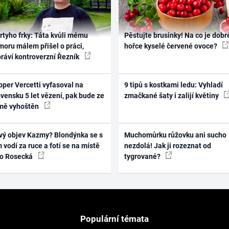
rtyho frky: Táta kvůli mému
Pěstujte brusinky! Na co je dobr
oru málem přišel o práci,
hořce kyselé červené ovoce?
práví kontroverzní Řezník
per Vercetti vyfasoval na
9 tipů s kostkami ledu: Vyhladí
vensku 5 let vězení, pak bude ze
zmačkané šaty i zalijí květiny
mě vyhoštěn
vý objev Kazmy? Blondýnka se s
Muchomůrku růžovku ani sucho
 vodí za ruce a fotí se na místě
nezdolá! Jak ji rozeznat od
ko Rosecká
tygrované?
Populární témata