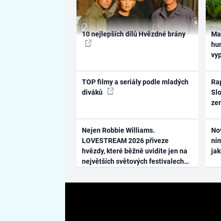
10 nejlepších dílů Hvězdné brány
Ma
hum
vy
TOP filmy a seriály podle mladých
Rap
diváků
Slo
ze
Nejen Robbie Williams.
No
LOVESTREAM 2026 přiveze
ním
hvězdy, které běžně uvidíte jen na
ja
největších světových festivalech