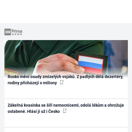
Rusko mění osudy zmizelých vojáků. Z padlých dělá dezertéry,
rodiny přicházejí o miliony
Zákeřná kvasinka se šíří nemocnicemi, odolá lékům a ohrožuje
oslabené. Hlásí ji už i Česko