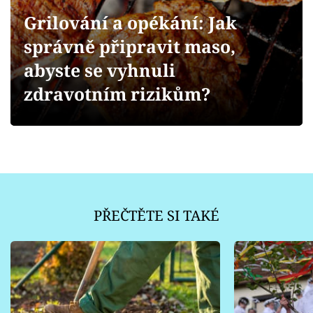
Sledujte prima+
Grilování a opékání: Jak
správně připravit maso,
Přihlášení
abyste se vyhnuli
zdravotním rizikům?
Sledujte nás
PŘEČTĚTE SI TAKÉ