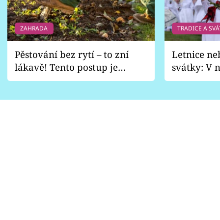
ZAHRADA
TRADICE A SVÁ
Pěstování bez rytí – to zní
Letnice ne
lákavě! Tento postup je
svátky: V n
vhodný jen pro některé
pondělí z
zahrady