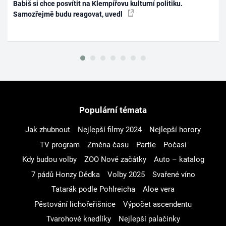
Babiš si chce posvítit na Klempířovu kulturní politiku.
Samozřejmě budu reagovat, uvedl
Populární témata
Jak zhubnout
Nejlepší filmy 2024
Nejlepší horory
TV program
Změna času
Partie
Počasí
Kdy budou volby
ZOO Nové začátky
Auto – katalog
7 pádů Honzy Dědka
Volby 2025
Svařené víno
Tatarák podle Pohlreicha
Aloe vera
Pěstování lichořeřišnice
Výpočet ascendentu
Tvarohové knedlíky
Nejlepší palačinky