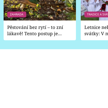
Sledujte prima+
ZAHRADA
TRADICE A SVÁ
Přihlášení
Pěstování bez rytí – to zní
Letnice ne
lákavě! Tento postup je
svátky: V n
Sledujte nás
vhodný jen pro některé
pondělí z
zahrady