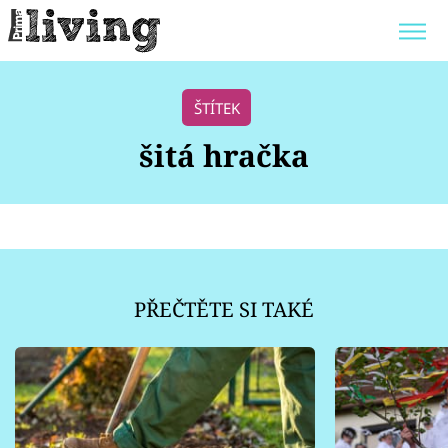
Trendy:
JAK UŠETŘIT
POKOJOVÉ KVĚTINY
ŠTÍTEK
BYDLENÍ SLAVNÝCH
ZAHRADA
šitá hračka
Témata
Bydlení
PŘEČTĚTE SI TAKÉ
Zahrada
Design