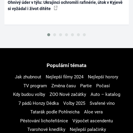
Ohnivý úder v týlu: Ukrajinci ochromili rafinérie, útok v Kyjevě
si vyžádal i život dítěte
Populární témata
Jak zhubnout
Nejlepší filmy 2024
Nejlepší horory
TV program
Změna času
Partie
Počasí
Kdy budou volby
ZOO Nové začátky
Auto – katalog
7 pádů Honzy Dědka
Volby 2025
Svařené víno
Tatarák podle Pohlreicha
Aloe vera
Pěstování lichořeřišnice
Výpočet ascendentu
Tvarohové knedlíky
Nejlepší palačinky