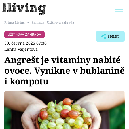
Prima Living
■
Zahrada
Užitková zahrada
Trendy:
JAK UŠETŘIT
POKOJOVÉ KVĚTINY
UŽITKOVÁ ZAHRADA
SDÍLET
BYDLENÍ SLAVNÝCH
ZAHRADA
30. června 2025 07:30
Lenka Valjentová
Angrešt je vitaminy nabité
ovoce. Vynikne v bublanině
Témata
i kompotu
Bydlení
Zahrada
Design