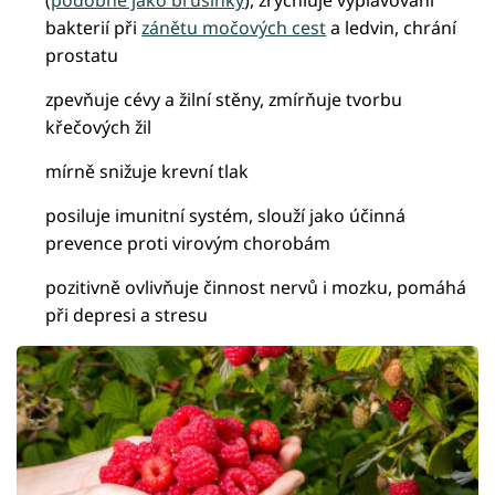
(
podobně jako brusinky
), zrychluje vyplavování
bakterií při
zánětu močových cest
a ledvin, chrání
prostatu
zpevňuje cévy a žilní stěny, zmírňuje tvorbu
křečových žil
mírně snižuje krevní tlak
posiluje imunitní systém, slouží jako účinná
prevence proti virovým chorobám
pozitivně ovlivňuje činnost nervů i mozku, pomáhá
při depresi a stresu