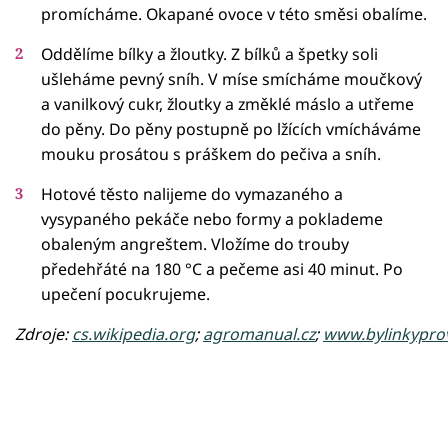
promícháme. Okapané ovoce v této směsi obalíme.
Oddělíme bílky a žloutky. Z bílků a špetky soli
ušleháme pevný sníh. V míse smícháme moučkový
a vanilkový cukr, žloutky a změklé máslo a utřeme
do pěny. Do pěny postupně po lžících vmícháváme
mouku prosátou s práškem do pečiva a sníh.
Hotové těsto nalijeme do vymazaného a
vysypaného pekáče nebo formy a poklademe
obaleným angreštem. Vložíme do trouby
předehřáté na 180 °C a pečeme asi 40 minut. Po
upečení pocukrujeme.
Zdroje:
cs.wikipedia.org
;
agromanual.cz
;
www.bylinkypro