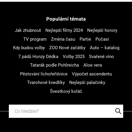
Populární témata
Jak zhubnout
Nejlepší filmy 2024
Nejlepší horory
TV program
Změna času
Partie
Počasí
Kdy budou volby
ZOO Nové začátky
Auto – katalog
7 pádů Honzy Dědka
Volby 2025
Svařené víno
Tatarák podle Pohlreicha
Aloe vera
Pěstování lichořeřišnice
Výpočet ascendentu
Tvarohové knedlíky
Nejlepší palačinky
Švestkový koláč