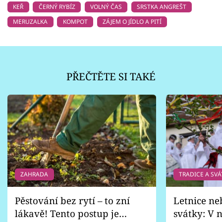
KEŘ
ČERNÝ RYBÍZ
VOLNÝ ČAS
SRSTKA ANGREŠT
MERUZALKA
KOMPOT
ZÁJEM O JÍDLO A PITÍ
PŘEČTĚTE SI TAKÉ
ZAHRADA
TRADICE A SVÁ
Pěstování bez rytí – to zní
Letnice ne
lákavě! Tento postup je
svátky: V n