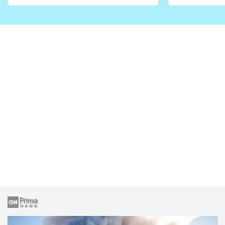
vhodný jen pro některé
pondělí z
zahrady