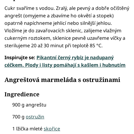
Cukr svaříme s vodou. Zralý, ale pevný a dobře očištěný
angrešt (omyjeme a zbavíme ho okvětí a stopek)
opatrně napíchneme jehlicí nebo silnější jehlou.
Vložíme je do zavařovacích sklenic, zalijeme vlažným
cukerným roztokem, sklenice pevně uzavřeme víčky a
sterilujeme 20 až 30 minut při teplotě 85 °C.
Inspirujte se:
Pikantní černý rybíz je nadupaný
céčkem. Plody i listy pomáhají s kašlem i hubnutím
Angreštová marmeláda s ostružinami
Ingredience
900 g angreštu
700 g
ostružin
1 lžička mleté
skořice