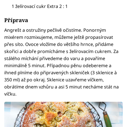
1 želírovací cukr Extra 2 : 1
Příprava
Angrešt a ostružiny pečlivě očistíme. Ponorným
mixérem rozmixujeme, můžeme ještě propasírovat
přes síto. Ovoce vložíme do většího hrnce, přidáme
skořici a dobře promícháme s želírovacím cukrem. Za
stálého míchání přivedeme do varu a povaříme
minimálně 5 minut. Případnou pěnu odebereme a
ihned plníme do připravených skleniček (3 sklenice à
350 ml) až po okraj. Sklenice uzavřeme víčkem,
obrátíme dnem vzhůru a asi 5 minut necháme stát na
víčku.