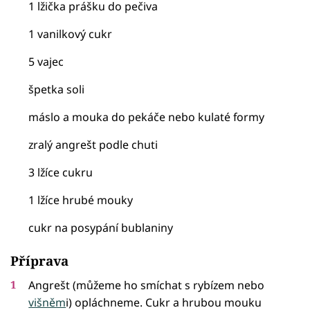
1 lžička prášku do pečiva
1 vanilkový cukr
5 vajec
špetka soli
máslo a mouka do pekáče nebo kulaté formy
zralý angrešt podle chuti
3 lžíce cukru
1 lžíce hrubé mouky
cukr na posypání bublaniny
Příprava
Angrešt (můžeme ho smíchat s rybízem nebo
višněm
i) opláchneme. Cukr a hrubou mouku