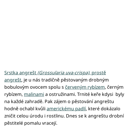
Srstka angrešt
(Grossularia uva-crispa)
, prostě
angrešt
, je u nás tradičně pěstovaným drobným
bobulovým ovocem spolu s
červeným rybízem
, černým
rybízem,
malinami
a ostružinami. Trnité keře kdysi byly
na každé zahradě. Pak zájem o pěstování angreštu
hodně ochabl kvůli
americkému padlí
, které dokázalo
zničit celou úrodu i rostlinu. Dnes se k angreštu drobní
pěstitelé pomalu vracejí.