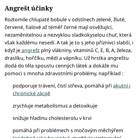
Angrešt účinky
Roztomile chlupaté bobule v odstínech zelené, žluté,
červené, fialové až téměř černé mají osvěžující,
nezaměnitelnou a nezvyklou sladkokyselou chuť, která
však každému nesedí. A tak je to s jeho příznivci slabší, i
když je
angrešt
plný vlákniny, vitaminů C, E, B, A, železa,
draslíku, hořčíku, mědi a vápníku. Už hrstka angreštu
dodá do těla spoustu cenných látek a dokáže mu
pomoci s mnoha zdravotními problémy, například :
podporuje trávení, čistí střeva, pomáhá při
akutní i
chronické zácpě
zrychluje metabolismus a detoxikuje
snižuje hladinu cholesterolu v krvi
pomáhá při problémech s močovým měchýřem