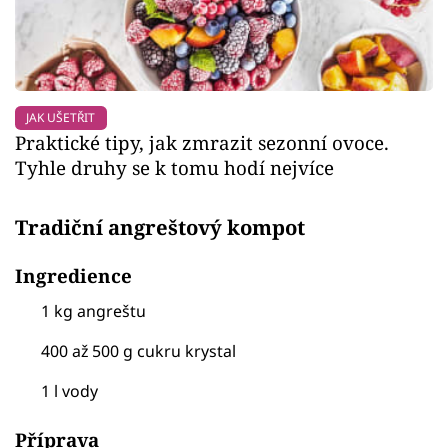
JAK UŠETŘIT
Praktické tipy, jak zmrazit sezonní ovoce.
Tyhle druhy se k tomu hodí nejvíce
Tradiční angreštový kompot
Ingredience
1 kg angreštu
400 až 500 g cukru krystal
1 l vody
Příprava