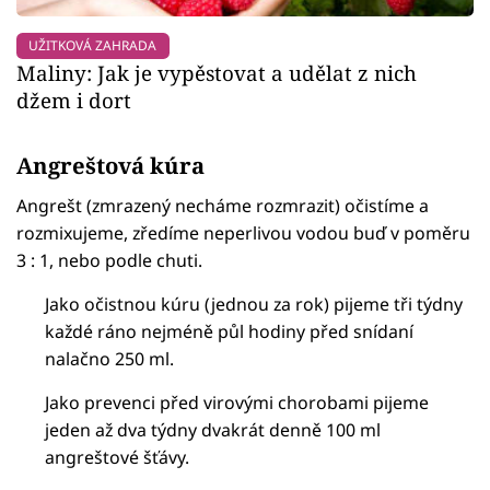
UŽITKOVÁ ZAHRADA
Maliny: Jak je vypěstovat a udělat z nich
džem i dort
Angreštová kúra
Angrešt (zmrazený necháme rozmrazit) očistíme a
rozmixujeme, zředíme neperlivou vodou buď v poměru
3 : 1, nebo podle chuti.
Jako očistnou kúru (jednou za rok) pijeme tři týdny
každé ráno nejméně půl hodiny před snídaní
nalačno 250 ml.
Jako prevenci před virovými chorobami pijeme
jeden až dva týdny dvakrát denně 100 ml
angreštové šťávy.