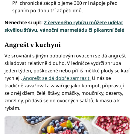
Při chronické zácpě pijeme 300 ml nápoje před
spaním po dobu tří až pěti dnů.
Nenechte si ujít:
Z červeného rybízu můžete udělat
skvělou šťávu, vánoční marmeládu či pikantní želé
Angrešt v kuchyni
Ve srovnání s jiným bobulovým ovocem se dá angrešt
skladovat relativně dlouho. V ledničce vydrží zhruba
jeden týden, poškozené nebo příliš měkké plody se kazí
rychleji.
Angrešt se dá dobře zamrazit.
U nás se
tradičně zavařoval a zavařuje jako kompot, připravují
se z něj džem, želé, šťávy, omáčky, moučníky, dezerty,
zmrzliny, přidává se do ovocných salátů, k masu a k
rybám.